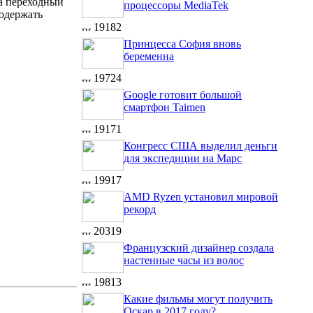
а переходный
процессоры MediaTek
содержать
19182
Принцесса София вновь
беременна
19724
Google готовит большой
смартфон Taimen
19171
Конгресс США выделил деньги
для экспедиции на Марс
19917
AMD Ryzen установил мировой
рекорд
20319
Французский дизайнер создала
настенные часы из волос
19813
Какие фильмы могут получить
Оскар в 2017 году?