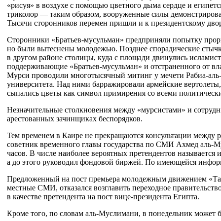
«рисуя» в воздухе с помощью цветного дыма сердце и египет
триколор — таким образом, вооруженные силы демонстрирова
Тысячи сторонников перемен пришли и к президентскому дв
Сторонники
«Братьев-мусульман»
предприняли попытку прорв
но были вытеснены молодежью. Позднее спорадические стыч
в другом районе столицы, куда с площади двинулись исламис
поддерживающие
«Братьев-мусульман»
и отстраненного от в
Мурси проводили многотысячный митинг у мечети
Рабиа-аль
университета. Над ними барражировали армейские вертолеты, 
сыпались цветы как символ примирения со всеми политическ
Незначительные столкновения между «мурсистами» и сотрудн
арестованных зачинщиках беспорядков.
Тем временем в Каире не прекращаются консультации между 
советник временного главы государства по СМИ Ахмед
аль-М
часов. В числе наиболее вероятных претендентов называется 
а до этого руководил фондовой биржей. По имеющейся инфор
Предложенный на пост премьера молодежным движением «
местные СМИ, отказался возглавить переходное правительств
в качестве претендента на пост
вице-президента
Египта.
Кроме того, по словам
аль-Муслимани
, в понедельник может 