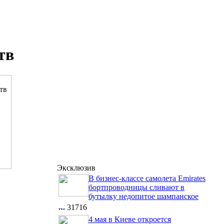
тв
Эксклюзив
В бизнес-классе самолета Emirates
бортпроводницы сливают в
бутылку недопитое шампанское
31716
4 мая в Киеве откроется