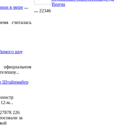
Винчи
ании в мире
22346
емя считалась
бимого шоу
официальном
елешоу...
ер Штайнмайер
инистр
2-м...
27878
226
лосовали за
кой