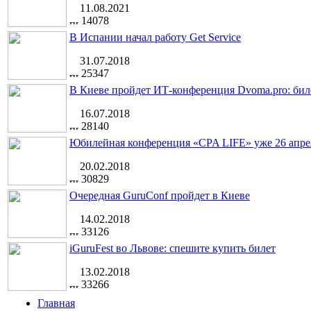
11.08.2021
14078
В Испании начал работу Get Service
31.07.2018
25347
В Киеве пройдет ИТ-конференция Dvoma.pro: бил
16.07.2018
28140
Юбилейная конференция «CPA LIFE» уже 26 апре
20.02.2018
30829
Очередная GuruConf пройдет в Киеве
14.02.2018
33126
iGuruFest во Львове: спешите купить билет
13.02.2018
33266
Главная