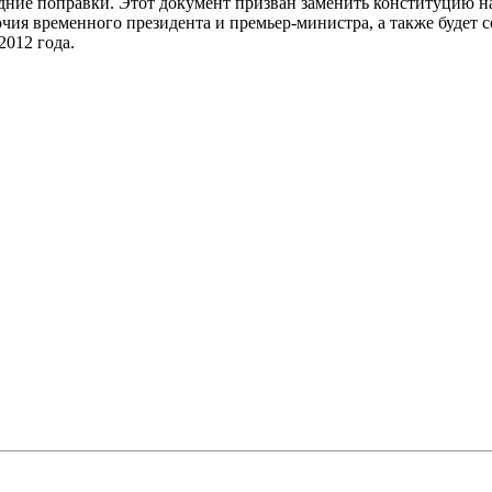
дние поправки. Этот документ призван заменить конституцию н
очия временного президента и
премьер-министра
, а также будет 
012 года.