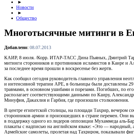
►
Новости
►
Общество
Многотысячные митинги в Ег
Добавлено
:
08.07.2013
КАИР, 8 июля. /Корр.
ИТАР-ТАСС
Дина Пьяных, Дмитрий Тар
митинги сторонников и противников исламистов в Каире и А
за последнее время прошли в воскресенье без жертв.
Как сообщил сегодня руководитель главного управления нео
и интенсивной терапии АРЕ, в больницы были доставлены 29
травмами, в основном ушибами и порезами. Погибших, по его 
располагает соответствующими данными по Каиру, Александри
Минуфия, Дакахлия и Гарбия, где произошли столкновения.
В центре египетской столицы, на площади Тахрир, вечером со
сторонников армии и произошедших в стране перемен. Они в
в поддержку одного из лидеров оппозиции Мухаммеда
аль-Ба
плакаты с надписью на английском языке: «Это — народный, 
Армейские самолеты, пролетая над Тахриром, показывали фи