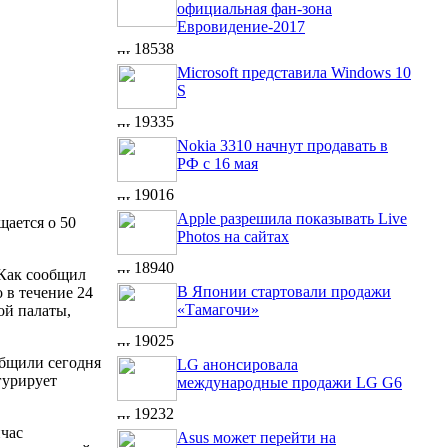
официальная фан-зона
Евровидение-2017
18538
Microsoft представила Windows 10
S
19335
Nokia 3310 начнут продавать в
РФ с 16 мая
19016
Apple разрешила показывать Live
ается о 50
Photos на сайтах
18940
 Как сообщил
В Японии стартовали продажи
 в течение 24
«Тамагочи»
ой палаты,
19025
общили сегодня
LG анонсировала
урирует
международные продажи LG G6
19232
йчас
Asus может перейти на