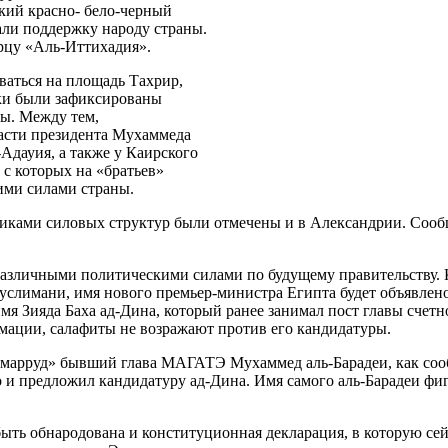
ский красно-
бело-черный
ли поддержку народу страны.
орцу
«Аль-Иттихадия»
.
аться на площадь Тахрир,
ки были зафиксированы
ты. Между тем,
ласти президента Мухаммеда
-Адауия
, а также у Каирского
с которых на «братьев»
ими силами страны.
иками силовых структур были отмечены и в Александрии. Сообщ
различными политическими силами по будущему правительству.
услимани
, имя нового
премьер-министра
Египта будет объявлено
имя Зияда Баха
ад-Дина
, который ранее занимал пост главы счетн
мации, салафиты не возражают против его кандидатуры.
Тамарруд» бывший глава МАГАТЭ Мухаммед
аль-Барадеи
, как со
о и предложил кандидатуру
ад-Дина
. Имя самого
аль-Барадеи
фиг
быть обнародована и конституционная декларация, в которую се