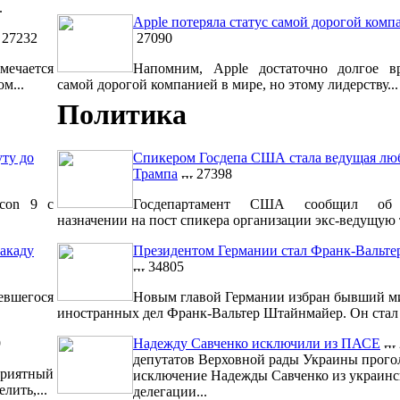
.
Apple потеряла статус самой дорогой комп
27232
27090
мечается
Напомним, Apple достаточно долгое вр
м...
самой дорогой компанией в мире, но этому лидерству...
Политика
уту до
Спикером Госдепа США стала ведущая лю
Трампа
27398
lcon 9 с
Госдепартамент США сообщил об 
назначении на пост спикера организации экс-ведущую т
акаду
Президентом Германии стал Франк-Вальт
34805
евшегося
Новым главой Германии избран бывший м
иностранных дел Франк-Вальтер Штайнмайер. Он стал 1
9
Надежду Савченко исключили из ПАСЕ
депутатов Верховной рады Украины прого
риятный
исключение Надежды Савченко из украинс
лить,...
делегации...