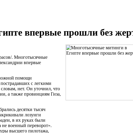
ипте впервые прошли без жер
асов/. Многотысячные
лександрии впервые
тложной помощи
 пострадавших с легкими
словам, нет. Он уточнил, что
и, а также провинциям Гиза,
брались десятки тысяч
ыкрикивали лозунги
радеи
, в их руках были
а не военный переворот».
гуры высшего пилотажа,