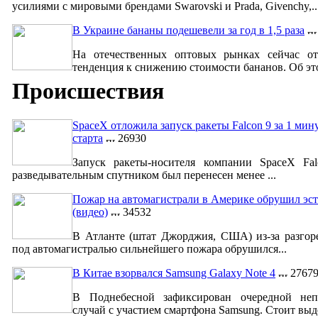
усилиями с мировыми брендами Swarovski и Prada, Givenchy,..
В Украине бананы подешевели за год в 1,5 раза
На отечественных оптовых рынках сейчас от
тенденция к снижению стоимости бананов. Об это
Происшествия
SpaceX отложила запуск ракеты Falcon 9 за 1 мин
старта
26930
Запуск ракеты-носителя компании SpaceX Fa
разведывательным спутником был перенесен менее ...
Пожар на автомагистрали в Америке обрушил эст
(видео)
34532
В Атланте (штат Джорджия, США) из-за разгор
под автомагистралью сильнейшего пожара обрушился...
В Китае взорвался Samsung Galaxy Note 4
2767
В Поднебесной зафиксирован очередной неп
случай с участием смартфона Samsung. Стоит выде