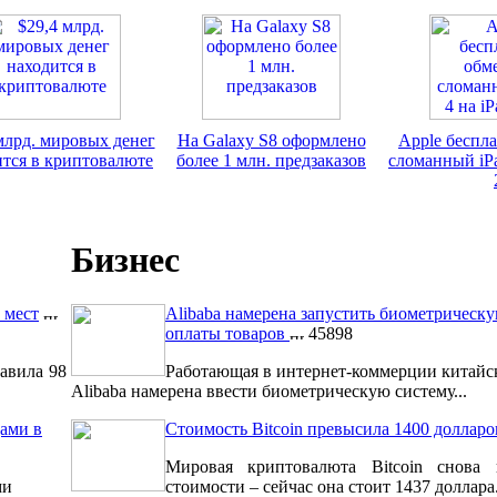
млрд. мировых денег
На Galaxy S8 оформлено
Apple беспл
ится в криптовалюте
более 1 млн. предзаказов
сломанный iPa
Бизнес
 мест
Alibaba намерена запустить биометрическ
оплаты товаров
45898
авила 98
Работающая в интернет-коммерции китайс
Alibaba намерена ввести биометрическую систему...
ами в
Стоимость Bitcoin превысила 1400 долларо
Мировая криптовалюта Bitcoin снова 
ми
стоимости – сейчас она стоит 1437 доллара.