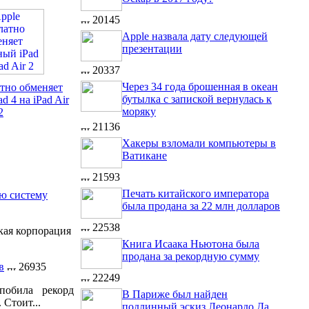
20145
Apple назвала дату следующей
презентации
20337
Через 34 года брошенная в океан
атно обменяет
бутылка с запиской вернулась к
d 4 на iPad Air
моряку
2
21136
Хакеры взломали компьютеры в
Ватикане
21593
Печать китайского императора
ую систему
была продана за 22 млн долларов
22538
кая корпорация
Книга Исаака Ньютона была
продана за рекордную сумму
в
26935
22249
побила рекорд
В Париже был найден
 Стоит...
подлинный эскиз Леонардо Да