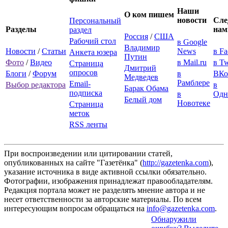
Наши
О ком пишем
новости
Сле
Персональный
Разделы
нам
раздел
Россия
/
США
Рабочий стол
в Google
Владимир
Новости
/
Статьи
News
в F
Анкета юзера
Путин
Фото
/
Видео
в Mail.ru
в Tw
Страница
Дмитрий
опросов
Блоги
/
Форум
в
ВКо
Медведев
Рамблере
Email-
Выбор редактора
в
Барак Обама
подписка
в
Одн
Белый дом
Новотеке
Страница
меток
RSS ленты
При воспроизведении или цитировании статей,
опубликованных на сайте "Газетёнка" (
http://gazetenka.com
),
указание источника в виде активной ссылки обязательно.
Фотографии, изображения принадлежат правообладателям.
Редакция портала может не разделять мнение автора и не
несет ответственности за авторские материалы. По всем
интересующим вопросам обращаться на
info@gazetenka.com
.
Обнаружили