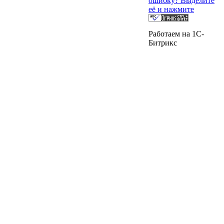
ошибку? Выделите
её и нажмите
Работаем на 1C-
Битрикс