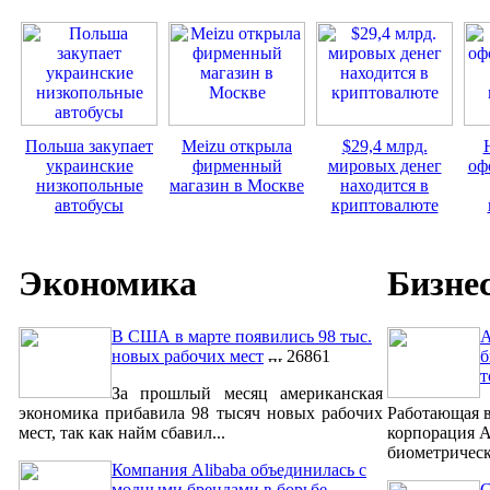
Польша закупает
Meizu открыла
$29,4 млрд.
украинские
фирменный
мировых денег
оф
низкопольные
магазин в Москве
находится в
автобусы
криптовалюте
Экономика
Бизне
В США в марте появились 98 тыс.
A
новых рабочих мест
26861
б
т
За прошлый месяц американская
экономика прибавила 98 тысяч новых рабочих
Работающая в
мест, так как найм сбавил...
корпорация A
биометрическ
Компания Alibaba объединилась с
модными брендами в борьбе
С