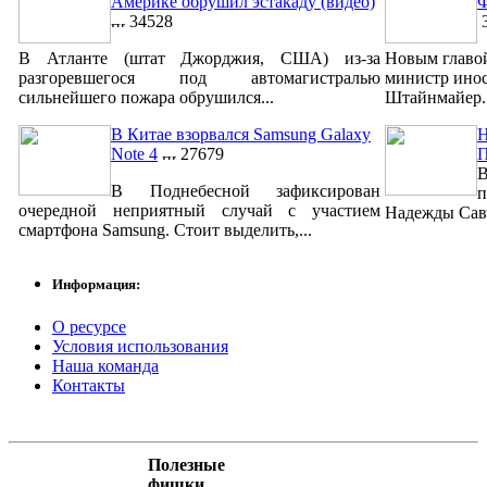
Америке обрушил эстакаду (видео)
Ф
34528
3
В Атланте (штат Джорджия, США) из-за
Новым главо
разгоревшегося под автомагистралью
министр ино
сильнейшего пожара обрушился...
Штайнмайер. 
В Китае взорвался Samsung Galaxy
Н
Note 4
27679
В
В Поднебесной зафиксирован
п
очередной неприятный случай с участием
Надежды Савч
смартфона Samsung. Стоит выделить,...
Информация:
О ресурсе
Условия использования
Наша команда
Контакты
Полезные
фишки