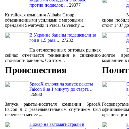
против подделок
29377
д
Китайская компания Alibaba Group
М
объединенными усилиями с мировыми
снова побил
брендами Swarovski и Prada, Givenchy,...
стоит 1437 до
В Украине бананы подешевели за
A
год в 1,5 раза
27232
д
На отечественных оптовых рынках
сейчас отмечается тенденция к снижению
долгое вре
стоимости бананов. Об этом...
компанией в м
Происшествия
Полит
SpaceX отложила запуск ракеты
С
Falcon 9 за 1 минуту до старта
в
26930
2
Запуск ракеты-носителя компании SpaceX
Госдепар
Falcon 9 с разведывательным спутником был
официально
перенесен менее ...
организации 
Пожар на автомагистрали в
П