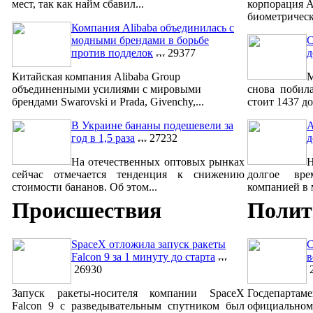
мест, так как найм сбавил...
корпорация A
биометрическ
Компания Alibaba объединилась с
модными брендами в борьбе
С
против подделок
29377
д
Китайская компания Alibaba Group
М
объединенными усилиями с мировыми
снова побил
брендами Swarovski и Prada, Givenchy,...
стоит 1437 до
В Украине бананы подешевели за
A
год в 1,5 раза
27232
д
На отечественных оптовых рынках
сейчас отмечается тенденция к снижению
долгое вре
стоимости бананов. Об этом...
компанией в м
Происшествия
Полит
SpaceX отложила запуск ракеты
С
Falcon 9 за 1 минуту до старта
в
26930
2
Запуск ракеты-носителя компании SpaceX
Госдепар
Falcon 9 с разведывательным спутником был
официально