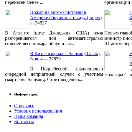
перенесен менее ...
организации 
Пожар на автомагистрали в
П
Америке обрушил эстакаду (видео)
Ф
34527
3
В Атланте (штат Джорджия, США) из-за
Новым главо
разгоревшегося под автомагистралью
министр ино
сильнейшего пожара обрушился...
Штайнмайер. 
В Китае взорвался Samsung Galaxy
Н
Note 4
27679
В
В Поднебесной зафиксирован
п
очередной неприятный случай с участием
Надежды Савч
смартфона Samsung. Стоит выделить,...
Информация:
О ресурсе
Условия использования
Наша команда
Контакты