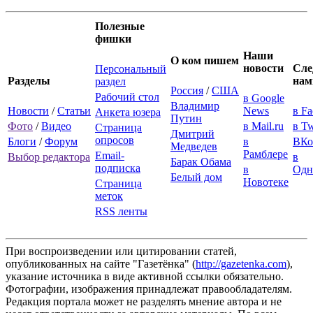
Полезные
фишки
Наши
О ком пишем
новости
Сле
Персональный
Разделы
нам
раздел
Россия
/
США
Рабочий стол
в Google
Владимир
Новости
/
Статьи
News
в F
Анкета юзера
Путин
Фото
/
Видео
в Mail.ru
в Tw
Страница
Дмитрий
опросов
Блоги
/
Форум
в
ВКо
Медведев
Рамблере
Email-
Выбор редактора
в
Барак Обама
подписка
в
Одн
Белый дом
Новотеке
Страница
меток
RSS ленты
При воспроизведении или цитировании статей,
опубликованных на сайте "Газетёнка" (
http://gazetenka.com
),
указание источника в виде активной ссылки обязательно.
Фотографии, изображения принадлежат правообладателям.
Редакция портала может не разделять мнение автора и не