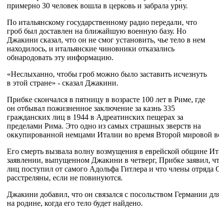
примерно 30 человек вошла в церковь и забрала урну.
По итальянскому государственному радио передали, что
гроб был доставлен на ближайшую военную базу. Но
Джакини сказал, что он не смог установить, чье тело в нем
находилось, и итальянские чиновники отказались
обнародовать эту информацию.
«Неслыханно, чтобы гроб можно было заставить исчезнуть
в этой стране» - сказал Джакини.
Прибке скончался в пятницу в возрасте 100 лет в Риме, где
он отбывал пожизненное заключение за казнь 335
гражданских лиц в 1944 в Адреатинских пещерах за
пределами Рима. Это одно из самых страшных зверств на
оккупированной немцами Италии во время Второй мировой в
Его смерть вызвала волну возмущения в еврейской общине Ит
заявлении, выпущенном Джакини в четверг, Прибке заявил, чт
лиц поступил от самого Адольфа Гитлера и что члены отряда С
расстреляны, если не повинуются.
Джакини добавил, что он связался с посольством Германии д
на родине, когда его тело будет найдено.