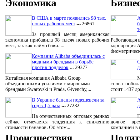
Экономика
Бизне
В США в марте появились 98 тыс.
A
новых рабочих мест
26861
б
т
За прошлый месяц американская
экономика прибавила 98 тысяч новых рабочих
Работающая в
мест, так как найм сбавил...
корпорация A
биометрическ
Компания Alibaba объединилась с
модными брендами в борьбе
С
против подделок
29377
д
Китайская компания Alibaba Group
М
объединенными усилиями с мировыми
снова побил
брендами Swarovski и Prada, Givenchy,...
стоит 1437 до
В Украине бананы подешевели за
A
год в 1,5 раза
27232
д
На отечественных оптовых рынках
сейчас отмечается тенденция к снижению
долгое вре
стоимости бананов. Об этом...
компанией в м
Происшествия
Полит