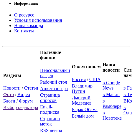
Информация:
О ресурсе
Условия использования
Наша команда
Контакты
Полезные
фишки
Наши
О ком пишем
новости
Сле
Персональный
Разделы
нам
раздел
Россия
/
США
Рабочий стол
в Google
Владимир
Новости
/
Статьи
News
в F
Анкета юзера
Путин
Фото
/
Видео
в Mail.ru
в Tw
Страница
Дмитрий
опросов
Блоги
/
Форум
в
ВКо
Медведев
Рамблере
Email-
Выбор редактора
в
Барак Обама
подписка
в
Одн
Белый дом
Новотеке
Страница
меток
RSS ленты