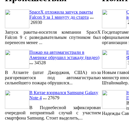
SpaceX отложила запуск ракеты
С
Falcon 9 за 1 минуту до старта
в
26930
2
Запуск ракеты-носителя компании SpaceX
Госдепар
Falcon 9 с разведывательным спутником был
официально
перенесен менее ...
организации 
Пожар на автомагистрали в
П
Америке обрушил эстакаду (видео)
Ф
34528
3
В Атланте (штат Джорджия, США) из-за
Новым главо
разгоревшегося под автомагистралью
министр ино
сильнейшего пожара обрушился...
Штайнмайер. 
В Китае взорвался Samsung Galaxy
Н
Note 4
27679
В
В Поднебесной зафиксирован
п
очередной неприятный случай с участием
Надежды Савч
смартфона Samsung. Стоит выделить,...