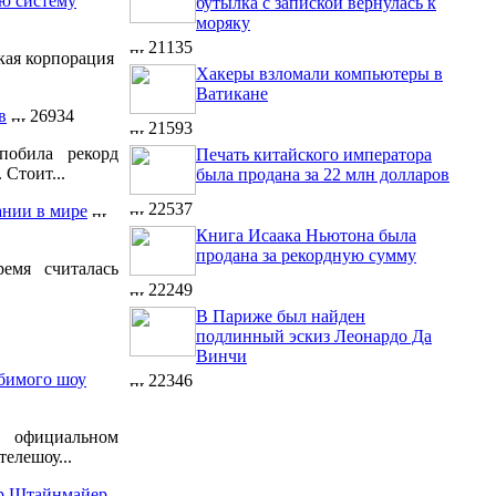
ую систему
бутылка с запиской вернулась к
моряку
21135
кая корпорация
Хакеры взломали компьютеры в
Ватикане
в
26934
21593
побила рекорд
Печать китайского императора
 Стоит...
была продана за 22 млн долларов
22537
ании в мире
Книга Исаака Ньютона была
продана за рекордную сумму
емя считалась
22249
В Париже был найден
подлинный эскиз Леонардо Да
Винчи
бимого шоу
22346
официальном
елешоу...
ер Штайнмайер