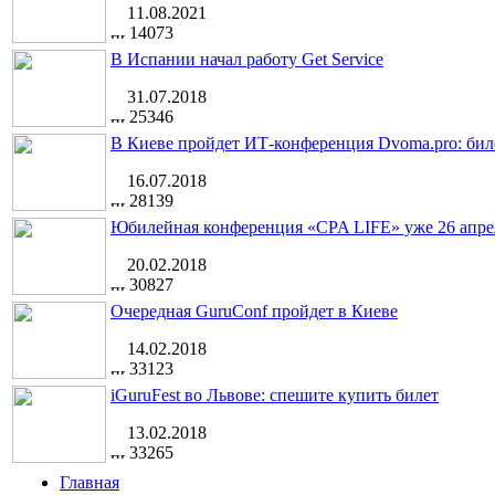
11.08.2021
14073
В Испании начал работу Get Service
31.07.2018
25346
В Киеве пройдет ИТ-конференция Dvoma.pro: бил
16.07.2018
28139
Юбилейная конференция «CPA LIFE» уже 26 апре
20.02.2018
30827
Очередная GuruConf пройдет в Киеве
14.02.2018
33123
iGuruFest во Львове: спешите купить билет
13.02.2018
33265
Главная