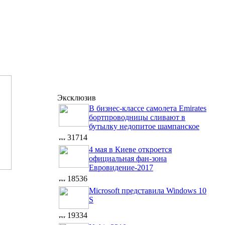
Эксклюзив
В бизнес-классе самолета Emirates
бортпроводницы сливают в
бутылку недопитое шампанское
31714
4 мая в Киеве откроется
официальная фан-зона
Евровидение-2017
18536
Microsoft представила Windows 10
S
19334