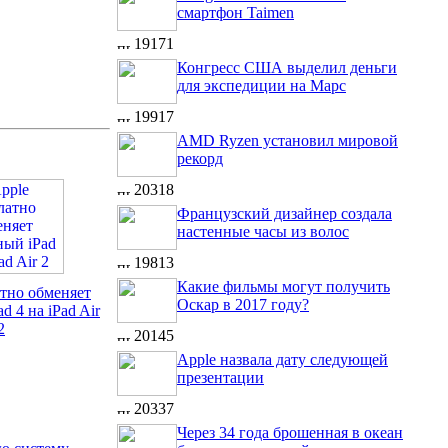
смартфон Taimen
19171
Конгресс США выделил деньги
для экспедиции на Марс
19917
AMD Ryzen установил мировой
рекорд
20318
Французский дизайнер создала
настенные часы из волос
19813
Какие фильмы могут получить
атно обменяет
Оскар в 2017 году?
d 4 на iPad Air
2
20145
Apple назвала дату следующей
презентации
20337
Через 34 года брошенная в океан