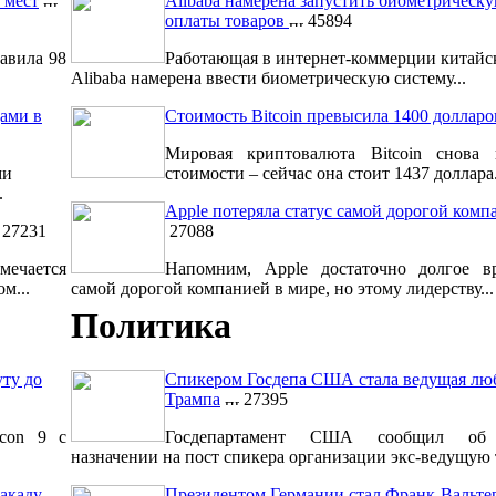
 мест
Alibaba намерена запустить биометрическ
оплаты товаров
45894
авила 98
Работающая в интернет-коммерции китайс
Alibaba намерена ввести биометрическую систему...
ами в
Стоимость Bitcoin превысила 1400 долларо
Мировая криптовалюта Bitcoin снова 
ми
стоимости – сейчас она стоит 1437 доллара.
.
Apple потеряла статус самой дорогой комп
27231
27088
мечается
Напомним, Apple достаточно долгое вр
м...
самой дорогой компанией в мире, но этому лидерству...
Политика
уту до
Спикером Госдепа США стала ведущая лю
Трампа
27395
lcon 9 с
Госдепартамент США сообщил об 
назначении на пост спикера организации экс-ведущую т
акаду
Президентом Германии стал Франк-Вальт