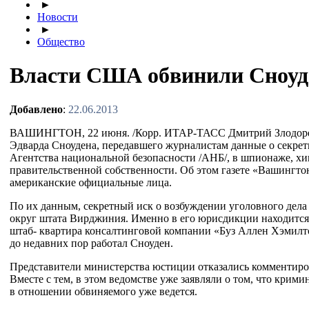
►
Новости
►
Общество
Власти США обвинили Сноуд
Добавлено
:
22.06.2013
ВАШИНГТОН, 22 июня. /Корр.
ИТАР-ТАСС
Дмитрий Злодор
Эдварда Сноудена, передавшего журналистам данные о секре
Агентства национальной безопасности /АНБ/, в шпионаже, хи
правительственной собственности. Об этом газете «Вашингто
американские официальные лица.
По их данным, секретный иск о возбуждении уголовного дела 
округ штата Вирджиния. Именно в его юрисдикции находится 
штаб- квартира консалтинговой компании «Буз Аллен Хэмилтон»
до недавних пор работал Сноуден.
Представители министерства юстиции отказались комментиро
Вместе с тем, в этом ведомстве уже заявляли о том, что крим
в отношении обвиняемого уже ведется.