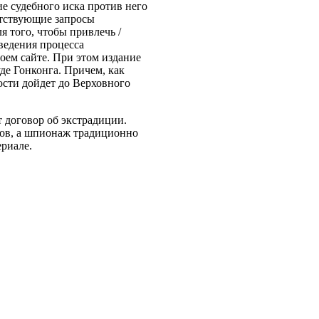
е судебного иска против него
етствующие запросы
я того, чтобы привлечь /
оведения процесса
оем сайте. При этом издание
де Гонконга. Причем, как
ости дойдет до Верховного
 договор об экстрадиции.
сов, а шпионаж традиционно
ериале.