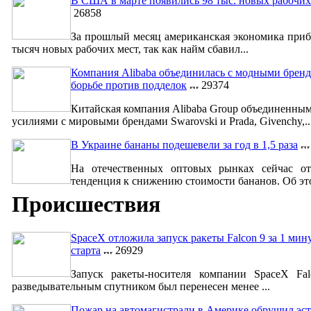
В США в марте появились 98 тыс. новых рабочих
26858
За прошлый месяц американская экономика приб
тысяч новых рабочих мест, так как найм сбавил...
Компания Alibaba объединилась с модными бренд
борьбе против подделок
29374
Китайская компания Alibaba Group объединенны
усилиями с мировыми брендами Swarovski и Prada, Givenchy,..
В Украине бананы подешевели за год в 1,5 раза
На отечественных оптовых рынках сейчас от
тенденция к снижению стоимости бананов. Об это
Происшествия
SpaceX отложила запуск ракеты Falcon 9 за 1 мин
старта
26929
Запуск ракеты-носителя компании SpaceX Fa
разведывательным спутником был перенесен менее ...
Пожар на автомагистрали в Америке обрушил эст