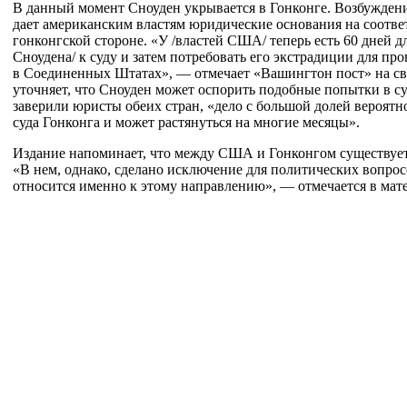
В данный момент Сноуден укрывается в Гонконге. Возбуждени
дает американским властям юридические основания на соотв
гонконгской стороне. «У /властей США/ теперь есть 60 дней дл
Сноудена/ к суду и затем потребовать его экстрадиции для пр
в Соединенных Штатах», — отмечает «Вашингтон пост» на св
уточняет, что Сноуден может оспорить подобные попытки в су
заверили юристы обеих стран, «дело с большой долей вероятн
суда Гонконга и может растянуться на многие месяцы».
Издание напоминает, что между США и Гонконгом существует
«В нем, однако, сделано исключение для политических вопро
относится именно к этому направлению», — отмечается в мат