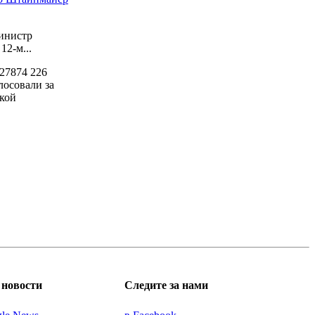
инистр
2-м...
27874
226
лосовали за
кой
новости
Следите за нами