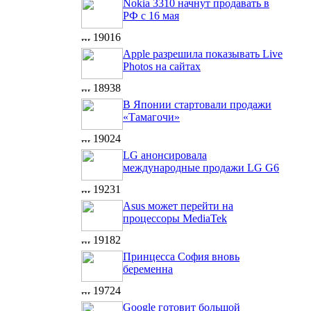
Nokia 3310 начнут продавать в
РФ с 16 мая
19016
Apple разрешила показывать Live
Photos на сайтах
18938
В Японии стартовали продажи
«Тамагочи»
19024
LG анонсировала
международные продажи LG G6
19231
Asus может перейти на
процессоры MediaTek
19182
Принцесса София вновь
беременна
19724
Google готовит большой