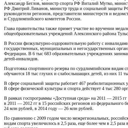
Александр Беглов, министр спорта РФ Виталий Мутко, минист
РФ Дмитрий Ливанов, министр труда и социальной защиты 
руководители регионов, представители министерств и ведомс
и Сурдлимпийского комитетов России.
Глава правительства также примет участие во вручении меда
общеобразовательных учреждений Алексинского района Тульс
В России
физкультурно-оздоровительную
работу с инвалидами
государственных, муниципальных и негосударственных органи
Федерации. В 6 тыс 683 образовательных учреждениях занима
детей-инвалидов
.
Подготовка спортивного резерва по сурдлимпийским видам сп
обучаются 18 тыс глухих и слабослышащих детей, из них 11 т
В сфере социальной защиты работает 467 реабилитационных у
В сфере физической культуры и спорта действует 4 тыс 280 ор
В рамках госпрограммы «Доступная среда» на 2011 — 2015 гг
в 2011 — 2012 гг в 15 российских регионов из федерального 
24 млн рублей, в 2014 году — 26 млн рублей.
По сравнению с 2009 годом число межрегиональных, россий
видам спорта увеличилось в 2,5 раза, еще более чем в 2,5 ра