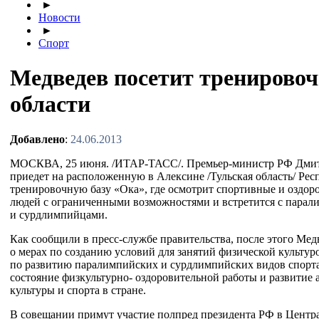
►
Новости
►
Спорт
Медведев посетит тренировоч
области
Добавлено
:
24.06.2013
МОСКВА, 25 июня. /
ИТАР-ТАСС
/.
Премьер-министр
РФ Дмит
приедет на расположенную в Алексине /Тульская область/ Ре
тренировочную базу «Ока», где осмотрит спортивные и оздор
людей с ограниченными возможностями и встретится с пара
и сурдлимпийцами.
Как сообщили в
пресс-службе
правительства, после этого Мед
о мерах по созданию условий для занятий физической культур
по развитию паралимпийских и сурдлимпийских видов спорта
состояние физкультурно- оздоровительной работы и развитие
культуры и спорта в стране.
В совещании примут участие полпред президента РФ в Центр