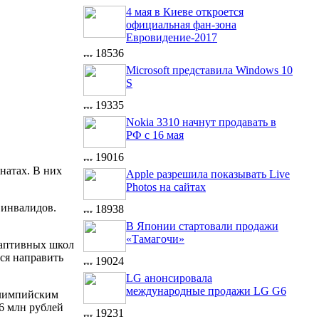
4 мая в Киеве откроется
официальная фан-зона
Евровидение-2017
18536
Microsoft представила Windows 10
S
19335
Nokia 3310 начнут продавать в
РФ с 16 мая
19016
натах. В них
Apple разрешила показывать Live
Photos на сайтах
 инвалидов.
18938
В Японии стартовали продажи
«Тамагочи»
даптивных школ
тся направить
19024
LG анонсировала
международные продажи LG G6
длимпийским
,6 млн рублей
19231