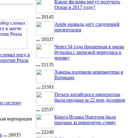
Какие фильмы могут получить
Оскар в 2017 году?
20145
Apple назвала дату следующей
презентации
20337
Через 34 года брошенная в океан
бутылка с запиской вернулась к
сломал ногу в
моряку
 против Реала
21135
Хакеры взломали компьютеры в
Ватикане
21593
Печать китайского императора
была продана за 22 млн долларов
ую систему
22537
Книга Исаака Ньютона была
кая корпорация
продана за рекордную сумму
22249
в
26935