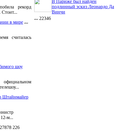
В Париже был найден
подлинный эскиз Леонардо Да
побила рекорд
Винчи
 Стоит...
22346
ании в мире
емя считалась
бимого шоу
официальном
елешоу...
ер Штайнмайер
инистр
2-м...
27878
226