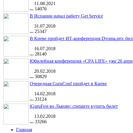
11.08.2021
14076
В Испании начал работу Get Service
31.07.2018
25347
В Киеве пройдет ИТ-конференция Dvoma.pro: бил
16.07.2018
28140
Юбилейная конференция «CPA LIFE» уже 26 апре
20.02.2018
30829
Очередная GuruConf пройдет в Киеве
14.02.2018
33124
iGuruFest во Львове: спешите купить билет
13.02.2018
33266
Главная