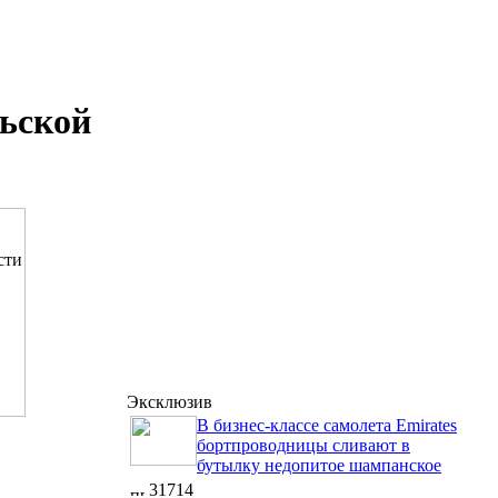
льской
Эксклюзив
В бизнес-классе самолета Emirates
бортпроводницы сливают в
бутылку недопитое шампанское
31714