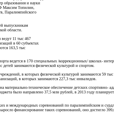
р образования и науки
РФ Максим Топилин,
тв, Паралимпийского
лей выпускникам
кой области.
 ведут 11 тыс 467
заций в 60 субъектах
ются 163,5 тыс
орта ведется в 170 специальных /коррекционных/ школах- интер
ыс детей занимаются физической культурой и спортом.
чреждений, в которых физической культурой занимаются 59 тыс
ганизаций, в которых занимаются 227,3 тыс инвалидов.
 на
материально-техническое
обеспечение детских спортивно- а
бюджета было направлено 37,5 млн рублей, в 2013 году планируе
ских и международных соревнований по паралимпийским и сур
за выросло финансирование таких соревнований, оно достигло 399