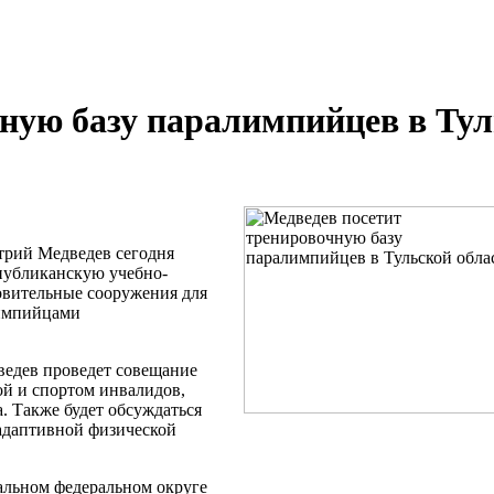
ную базу паралимпийцев в Ту
рий Медведев сегодня
спубликанскую учебно-
овительные сооружения для
лимпийцами
ведев проведет совещание
ой и спортом инвалидов,
. Также будет обсуждаться
 адаптивной физической
альном федеральном округе