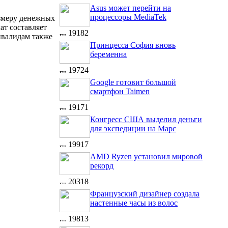
Asus может перейти на
процессоры MediaTek
азмеру денежных
ат составляет
19182
нвалидам
также
Принцесса София вновь
беременна
19724
Google готовит большой
смартфон Taimen
19171
Конгресс США выделил деньги
для экспедиции на Марс
19917
AMD Ryzen установил мировой
рекорд
20318
Французский дизайнер создала
настенные часы из волос
19813