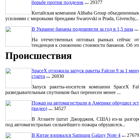
борьбе против подделок
29377
Китайская компания Alibaba Group объединенны
усилиями с мировыми брендами Swarovski и Prada, Givenchy,..
В Украине бананы подешевели за год в 1,5 раза
На отечественных оптовых рынках сейчас от
тенденция к снижению стоимости бананов. Об это
Происшествия
SpaceX отложила запуск ракеты Falcon 9 за 1 мин
старта
26930
Запуск ракеты-носителя компании SpaceX Fa
разведывательным спутником был перенесен менее ...
Пожар на автомагистрали в Америке обрушил эст
(видео)
34527
В Атланте (штат Джорджия, США) из-за разгор
под автомагистралью сильнейшего пожара обрушился...
В Китае взорвался Samsung Galaxy Note 4
2767