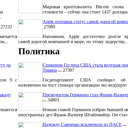
Мировая криптовалюта Bitcoin снова 
ми
стоимости – сейчас она стоит 1437 доллара.
.
Apple потеряла статус самой дорогой комп
27232
27089
мечается
Напомним, Apple достаточно долгое вр
м...
самой дорогой компанией в мире, но этому лидерству...
Политика
уту до
Спикером Госдепа США стала ведущая лю
Трампа
27397
lcon 9 с
Госдепартамент США сообщил об 
назначении на пост спикера организации экс-ведущую т
акаду
Президентом Германии стал Франк-Вальт
34803
евшегося
Новым главой Германии избран бывший м
иностранных дел Франк-Вальтер Штайнмайер. Он стал 1
9
Надежду Савченко исключили из ПАСЕ