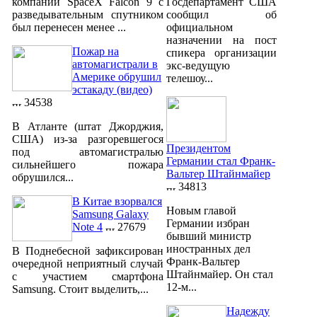
компании SpaceX Falcon 9 с
Госдепартамент США
разведывательным спутником
сообщил об
был перенесен менее ...
официальном
назначении на пост
Пожар на
спикера организации
автомагистрали в
экс-ведущую
Америке обрушил
телешоу...
эстакаду (видео)
34538
В Атланте (штат Джорджия,
США) из-за разгоревшегося
Президентом
под автомагистралью
Германии стал Франк-
сильнейшего пожара
Вальтер Штайнмайер
обрушился...
34813
В Китае взорвался
Новым главой
Samsung Galaxy
Германии избран
Note 4
27679
бывший министр
иностранных дел
В Поднебесной зафиксирован
Франк-Вальтер
очередной неприятный случай
Штайнмайер. Он стал
с участием смартфона
12-м...
Samsung. Стоит выделить,...
Надежду