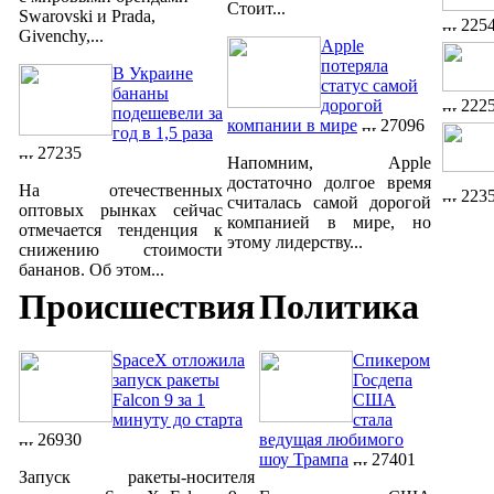
Стоит...
Swarovski и Prada,
225
Givenchy,...
Apple
потеряла
В Украине
статус самой
бананы
222
дорогой
подешевели за
компании в мире
27096
год в 1,5 раза
27235
Напомним, Apple
достаточно долгое время
На отечественных
223
считалась самой дорогой
оптовых рынках сейчас
компанией в мире, но
отмечается тенденция к
этому лидерству...
снижению стоимости
бананов. Об этом...
Происшествия
Политика
SpaceX отложила
Спикером
запуск ракеты
Госдепа
Falcon 9 за 1
США
минуту до старта
стала
26930
ведущая любимого
шоу Трампа
27401
Запуск ракеты-носителя