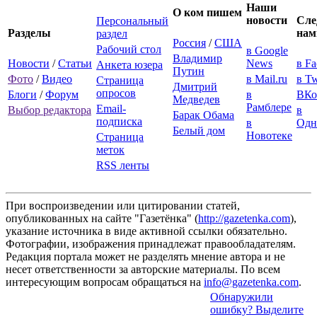
Наши
О ком пишем
новости
Сле
Персональный
Разделы
нам
раздел
Россия
/
США
Рабочий стол
в Google
Владимир
Новости
/
Статьи
News
в F
Анкета юзера
Путин
Фото
/
Видео
в Mail.ru
в Tw
Страница
Дмитрий
опросов
Блоги
/
Форум
в
ВКо
Медведев
Рамблере
Email-
Выбор редактора
в
Барак Обама
подписка
в
Одн
Белый дом
Новотеке
Страница
меток
RSS ленты
При воспроизведении или цитировании статей,
опубликованных на сайте "Газетёнка" (
http://gazetenka.com
),
указание источника в виде активной ссылки обязательно.
Фотографии, изображения принадлежат правообладателям.
Редакция портала может не разделять мнение автора и не
несет ответственности за авторские материалы. По всем
интересующим вопросам обращаться на
info@gazetenka.com
.
Обнаружили
ошибку? Выделите