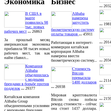
Экономика
Бизнес
203
В США в
Alibaba
марте
намерена
появились 98
запустить
198
тыс. новых
биометрическую систему
рабочих мест
26863
оплаты товаров
45911
За прошлый месяц
201
Работающая в интернет-
американская экономика
коммерции китайская
прибавила 98 тысяч новых
корпорация Alibaba
рабочих мест, так как
намерена ввести
найм сбавил...
203
биометрическую систему...
Компания
Стоимость
Alibaba
Bitcoin
объединилась
превысила
с модными
211
1400 долларов
брендами в борьбе против
26938
подделок
29377
Мировая криптовалюта
Китайская компания
215
Bitcoin снова побила
Alibaba Group
рекорд стоимости – сейчас
объединенными усилиями
она стоит 1437 доллара.
с мировыми брендами