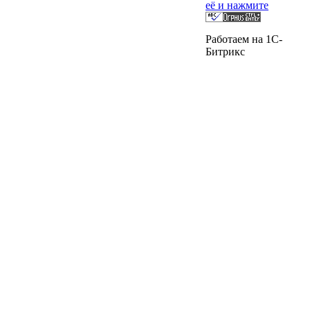
её и нажмите
Работаем на 1C-
Битрикс