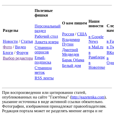
Полезные
фишки
Наши
О ком пишем
новости
Сле
Персональный
Разделы
нам
раздел
Россия
/
США
Рабочий стол
в Google
Владимир
Новости
/
Статьи
News
в F
Анкета юзера
Путин
Фото
/
Видео
в Mail.ru
в Tw
Страница
Дмитрий
опросов
Блоги
/
Форум
в
ВКо
Медведев
Рамблере
Email-
Выбор редактора
в
Барак Обама
подписка
в
Одн
Белый дом
Новотеке
Страница
меток
RSS ленты
При воспроизведении или цитировании статей,
опубликованных на сайте "Газетёнка" (
http://gazetenka.com
),
указание источника в виде активной ссылки обязательно.
Фотографии, изображения принадлежат правообладателям.
Редакция портала может не разделять мнение автора и не