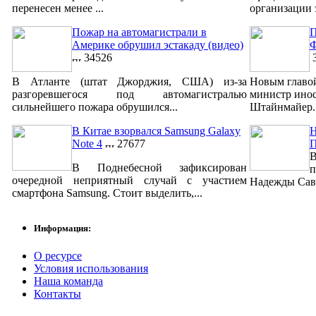
перенесен менее ...
организации 
Пожар на автомагистрали в
П
Америке обрушил эстакаду (видео)
Ф
34526
3
В Атланте (штат Джорджия, США) из-за
Новым главо
разгоревшегося под автомагистралью
министр ино
сильнейшего пожара обрушился...
Штайнмайер. 
В Китае взорвался Samsung Galaxy
Н
Note 4
27677
В
В Поднебесной зафиксирован
п
очередной неприятный случай с участием
Надежды Савч
смартфона Samsung. Стоит выделить,...
Информация:
О ресурсе
Условия использования
Наша команда
Контакты