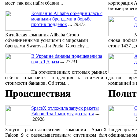
мест, так как найм сбавил...
корпорация A
биометрическ
Компания Alibaba объединилась с
модными брендами в борьбе
С
против подделок
29373
д
Китайская компания Alibaba Group
М
объединенными усилиями с мировыми
снова побил
брендами Swarovski и Prada, Givenchy,...
стоит 1437 до
В Украине бананы подешевели за
A
год в 1,5 раза
27231
д
На отечественных оптовых рынках
сейчас отмечается тенденция к снижению
долгое вре
стоимости бананов. Об этом...
компанией в м
Происшествия
Полит
SpaceX отложила запуск ракеты
С
Falcon 9 за 1 минуту до старта
в
26928
2
Запуск ракеты-носителя компании SpaceX
Госдепар
Falcon 9 с разведывательным спутником был
официально