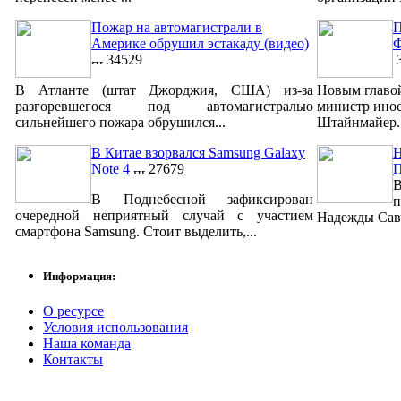
Пожар на автомагистрали в
П
Америке обрушил эстакаду (видео)
Ф
34529
3
В Атланте (штат Джорджия, США) из-за
Новым главо
разгоревшегося под автомагистралью
министр ино
сильнейшего пожара обрушился...
Штайнмайер. 
В Китае взорвался Samsung Galaxy
Н
Note 4
27679
В
В Поднебесной зафиксирован
п
очередной неприятный случай с участием
Надежды Савч
смартфона Samsung. Стоит выделить,...
Информация:
О ресурсе
Условия использования
Наша команда
Контакты