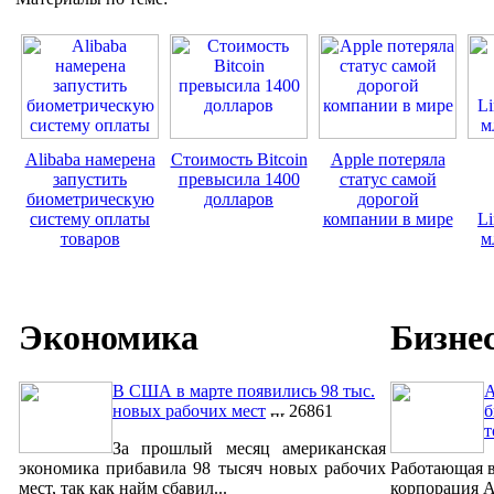
Alibaba намерена
Стоимость Bitcoin
Apple потеряла
запустить
превысила 1400
статус самой
биометрическую
долларов
дорогой
систему оплаты
компании в мире
Li
товаров
м
Экономика
Бизне
В США в марте появились 98 тыс.
A
новых рабочих мест
26861
б
т
За прошлый месяц американская
экономика прибавила 98 тысяч новых рабочих
Работающая в
мест, так как найм сбавил...
корпорация A