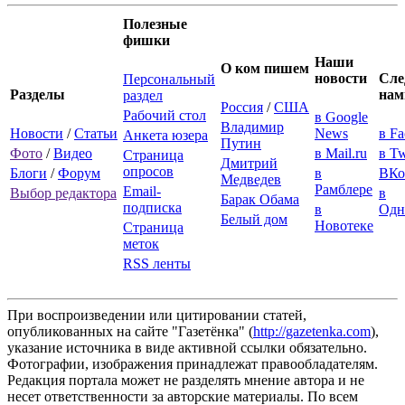
Полезные
фишки
Наши
О ком пишем
новости
Сле
Персональный
Разделы
нам
раздел
Россия
/
США
Рабочий стол
в Google
Владимир
Новости
/
Статьи
News
в F
Анкета юзера
Путин
Фото
/
Видео
в Mail.ru
в Tw
Страница
Дмитрий
опросов
Блоги
/
Форум
в
ВКо
Медведев
Рамблере
Email-
Выбор редактора
в
Барак Обама
подписка
в
Одн
Белый дом
Новотеке
Страница
меток
RSS ленты
При воспроизведении или цитировании статей,
опубликованных на сайте "Газетёнка" (
http://gazetenka.com
),
указание источника в виде активной ссылки обязательно.
Фотографии, изображения принадлежат правообладателям.
Редакция портала может не разделять мнение автора и не
несет ответственности за авторские материалы. По всем