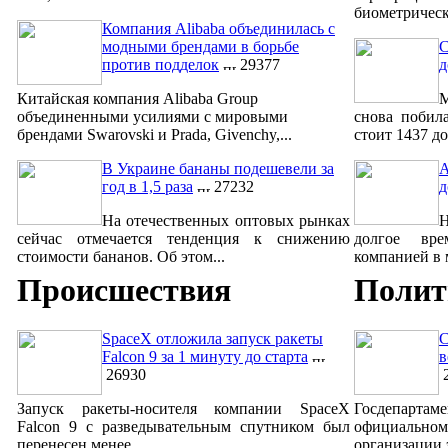
биометрическ
Компания Alibaba объединилась с
модными брендами в борьбе
С
против подделок
29377
д
Китайская компания Alibaba Group
М
объединенными усилиями с мировыми
снова побил
брендами Swarovski и Prada, Givenchy,...
стоит 1437 до
В Украине бананы подешевели за
A
год в 1,5 раза
27232
д
На отечественных оптовых рынках
сейчас отмечается тенденция к снижению
долгое вре
стоимости бананов. Об этом...
компанией в м
Происшествия
Полит
SpaceX отложила запуск ракеты
С
Falcon 9 за 1 минуту до старта
в
26930
2
Запуск ракеты-носителя компании SpaceX
Госдепар
Falcon 9 с разведывательным спутником был
официально
перенесен менее ...
организации 