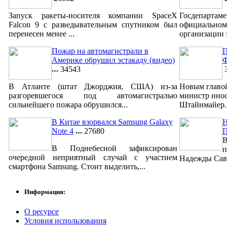
Запуск ракеты-носителя компании SpaceX
Госдепар
Falcon 9 с разведывательным спутником был
официально
перенесен менее ...
организации 
Пожар на автомагистрали в
П
Америке обрушил эстакаду (видео)
Ф
34543
3
В Атланте (штат Джорджия, США) из-за
Новым главо
разгоревшегося под автомагистралью
министр ино
сильнейшего пожара обрушился...
Штайнмайер. 
В Китае взорвался Samsung Galaxy
Н
Note 4
27680
В
В Поднебесной зафиксирован
п
очередной неприятный случай с участием
Надежды Савч
смартфона Samsung. Стоит выделить,...
Информация:
О ресурсе
Условия использования