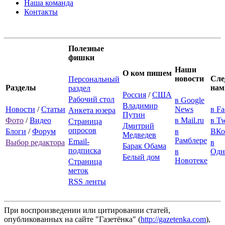
Наша команда
Контакты
Полезные
фишки
Наши
О ком пишем
новости
Сле
Персональный
Разделы
нам
раздел
Россия
/
США
Рабочий стол
в Google
Владимир
Новости
/
Статьи
News
в F
Анкета юзера
Путин
Фото
/
Видео
в Mail.ru
в Tw
Страница
Дмитрий
опросов
Блоги
/
Форум
в
ВКо
Медведев
Рамблере
Email-
Выбор редактора
в
Барак Обама
подписка
в
Одн
Белый дом
Новотеке
Страница
меток
RSS ленты
При воспроизведении или цитировании статей,
опубликованных на сайте "Газетёнка" (
http://gazetenka.com
),