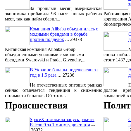
т
За прошлый месяц американская
экономика прибавила 98 тысяч новых рабочих
Работающая в
мест, так как найм сбавил...
корпорация A
биометрическ
Компания Alibaba объединилась с
модными брендами в борьбе
С
против подделок
29378
д
Китайская компания Alibaba Group
М
объединенными усилиями с мировыми
снова побил
брендами Swarovski и Prada, Givenchy,...
стоит 1437 до
В Украине бананы подешевели за
A
год в 1,5 раза
27236
д
На отечественных оптовых рынках
сейчас отмечается тенденция к снижению
долгое вре
стоимости бананов. Об этом...
компанией в м
Происшествия
Полит
SpaceX отложила запуск ракеты
С
Falcon 9 за 1 минуту до старта
в
26932
2