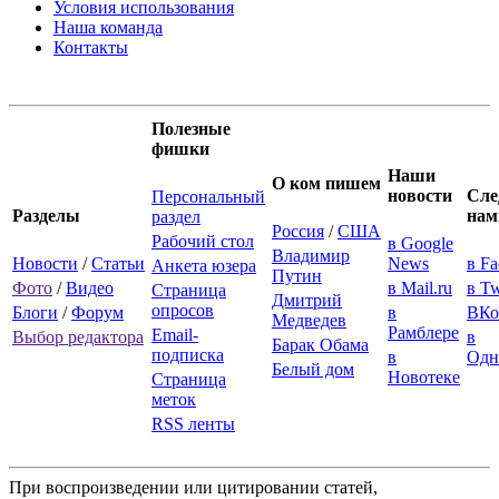
Условия использования
Наша команда
Контакты
Полезные
фишки
Наши
О ком пишем
новости
Сле
Персональный
Разделы
нам
раздел
Россия
/
США
Рабочий стол
в Google
Владимир
Новости
/
Статьи
News
в F
Анкета юзера
Путин
Фото
/
Видео
в Mail.ru
в Tw
Страница
Дмитрий
опросов
Блоги
/
Форум
в
ВКо
Медведев
Рамблере
Email-
Выбор редактора
в
Барак Обама
подписка
в
Одн
Белый дом
Новотеке
Страница
меток
RSS ленты
При воспроизведении или цитировании статей,