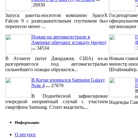
26930
2
Запуск ракеты-носителя компании SpaceX
Госдепар
Falcon 9 с разведывательным спутником был
официально
перенесен менее ...
организации 
Пожар на автомагистрали в
П
Америке обрушил эстакаду (видео)
Ф
34534
3
В Атланте (штат Джорджия, США) из-за
Новым главо
разгоревшегося под автомагистралью
министр ино
сильнейшего пожара обрушился...
Штайнмайер. 
В Китае взорвался Samsung Galaxy
Н
Note 4
27679
В
В Поднебесной зафиксирован
п
очередной неприятный случай с участием
Надежды Савч
смартфона Samsung. Стоит выделить,...
Информация:
О ресурсе