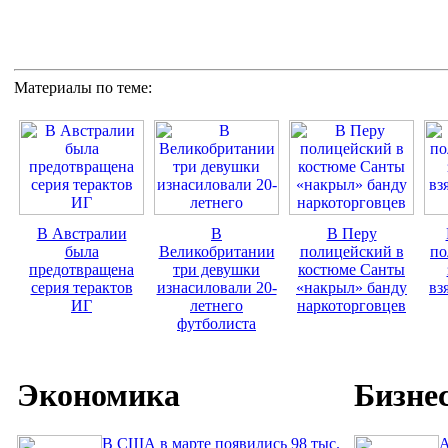
Материалы по теме:
В Австралии
В
В Перу
была
Великобритании
полицейский в
по
предотвращена
три девушки
костюме Санты
серия терактов
изнасиловали 20-
«накрыл» банду
вз
ИГ
летнего
наркоторговцев
футболиста
Экономика
Бизне
В США в марте появились 98 тыс.
A