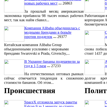
новых рабочих мест
26863
б
т
За прошлый месяц американская
экономика прибавила 98 тысяч новых рабочих
Работающая в
мест, так как найм сбавил...
корпорация A
биометрическ
Компания Alibaba объединилась с
модными брендами в борьбе
С
против подделок
29377
д
Китайская компания Alibaba Group
М
объединенными усилиями с мировыми
снова побил
брендами Swarovski и Prada, Givenchy,...
стоит 1437 до
В Украине бананы подешевели за
A
год в 1,5 раза
27233
д
На отечественных оптовых рынках
сейчас отмечается тенденция к снижению
долгое вре
стоимости бананов. Об этом...
компанией в м
Происшествия
Полит
SpaceX отложила запуск ракеты
С
Falcon 9 за 1 минуту до старта
в