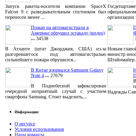
Запуск ракеты-носителя компании SpaceX
Госдепар
Falcon 9 с разведывательным спутником был
официально
перенесен менее ...
организации 
Пожар на автомагистрали в
П
Америке обрушил эстакаду (видео)
Ф
34538
3
В Атланте (штат Джорджия, США) из-за
Новым главо
разгоревшегося под автомагистралью
министр ино
сильнейшего пожара обрушился...
Штайнмайер. 
В Китае взорвался Samsung Galaxy
Н
Note 4
27679
В
В Поднебесной зафиксирован
п
очередной неприятный случай с участием
Надежды Савч
смартфона Samsung. Стоит выделить,...
Информация:
О ресурсе
Условия использования
Наша команда