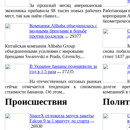
т
За прошлый месяц американская
экономика прибавила 98 тысяч новых рабочих
Работающая в
мест, так как найм сбавил...
корпорация A
биометрическ
Компания Alibaba объединилась с
модными брендами в борьбе
С
против подделок
29377
д
Китайская компания Alibaba Group
М
объединенными усилиями с мировыми
снова побил
брендами Swarovski и Prada, Givenchy,...
стоит 1437 до
В Украине бананы подешевели за
A
год в 1,5 раза
27235
д
На отечественных оптовых рынках
сейчас отмечается тенденция к снижению
долгое вре
стоимости бананов. Об этом...
компанией в м
Происшествия
Полит
SpaceX отложила запуск ракеты
С
Falcon 9 за 1 минуту до старта
в
26930
2