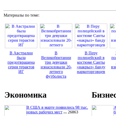
Материалы по теме:
В Австралии
В
В Перу
была
Великобритании
полицейский в
по
предотвращена
три девушки
костюме Санты
серия терактов
изнасиловали 20-
«накрыл» банду
вз
ИГ
летнего
наркоторговцев
футболиста
Экономика
Бизне
В США в марте появились 98 тыс.
A
новых рабочих мест
26863
б