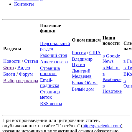
Контакты
Полезные
фишки
Наши
О ком пишем
новости
Сле
Персональный
Разделы
нам
раздел
Россия
/
США
Рабочий стол
в Google
Владимир
Новости
/
Статьи
News
в F
Анкета юзера
Путин
Фото
/
Видео
в Mail.ru
в Tw
Страница
Дмитрий
опросов
Блоги
/
Форум
в
ВКо
Медведев
Рамблере
Email-
Выбор редактора
в
Барак Обама
подписка
в
Одн
Белый дом
Новотеке
Страница
меток
RSS ленты
При воспроизведении или цитировании статей,
опубликованных на сайте "Газетёнка" (
http://gazetenka.com
),
указание источника в виде активной ссылки обязательно.