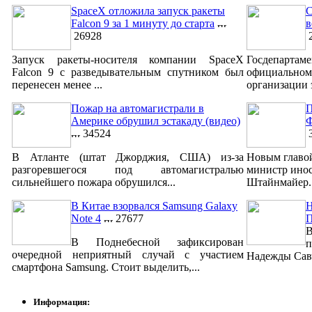
SpaceX отложила запуск ракеты
С
Falcon 9 за 1 минуту до старта
в
26928
2
Запуск ракеты-носителя компании SpaceX
Госдепар
Falcon 9 с разведывательным спутником был
официально
перенесен менее ...
организации 
Пожар на автомагистрали в
П
Америке обрушил эстакаду (видео)
Ф
34524
3
В Атланте (штат Джорджия, США) из-за
Новым главо
разгоревшегося под автомагистралью
министр ино
сильнейшего пожара обрушился...
Штайнмайер. 
В Китае взорвался Samsung Galaxy
Н
Note 4
27677
В
В Поднебесной зафиксирован
п
очередной неприятный случай с участием
Надежды Савч
смартфона Samsung. Стоит выделить,...
Информация: