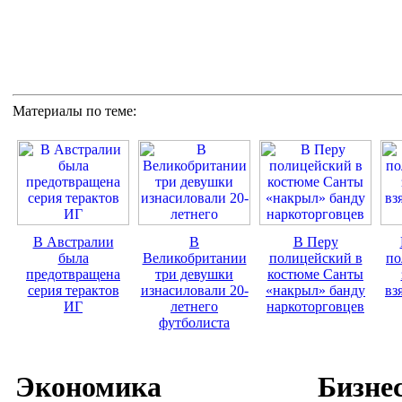
Материалы по теме:
В Австралии
В
В Перу
была
Великобритании
полицейский в
по
предотвращена
три девушки
костюме Санты
серия терактов
изнасиловали 20-
«накрыл» банду
вз
ИГ
летнего
наркоторговцев
футболиста
Экономика
Бизне