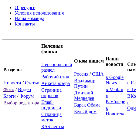
О ресурсе
Условия использования
Наша команда
Контакты
Полезные
фишки
Наши
О ком пишем
новости
Сле
Персональный
Разделы
нам
раздел
Россия
/
США
Рабочий стол
в Google
Владимир
Новости
/
Статьи
News
в F
Анкета юзера
Путин
Фото
/
Видео
в Mail.ru
в Tw
Страница
Дмитрий
опросов
Блоги
/
Форум
в
ВКо
Медведев
Рамблере
Email-
Выбор редактора
в
Барак Обама
подписка
в
Одн
Белый дом
Новотеке
Страница
меток
RSS ленты