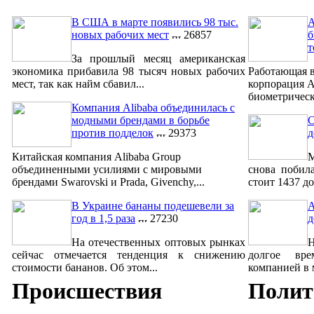
В США в марте появились 98 тыс.
A
новых рабочих мест
26857
б
т
За прошлый месяц американская
экономика прибавила 98 тысяч новых рабочих
Работающая в
мест, так как найм сбавил...
корпорация A
биометрическ
Компания Alibaba объединилась с
модными брендами в борьбе
С
против подделок
29373
д
Китайская компания Alibaba Group
М
объединенными усилиями с мировыми
снова побил
брендами Swarovski и Prada, Givenchy,...
стоит 1437 до
В Украине бананы подешевели за
A
год в 1,5 раза
27230
д
На отечественных оптовых рынках
сейчас отмечается тенденция к снижению
долгое вре
стоимости бананов. Об этом...
компанией в м
Происшествия
Полит