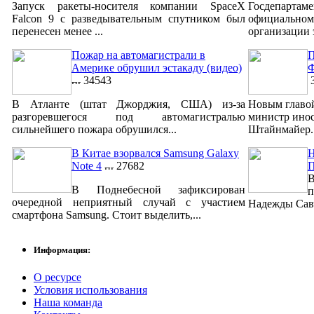
Запуск ракеты-носителя компании SpaceX
Госдепар
Falcon 9 с разведывательным спутником был
официально
перенесен менее ...
организации 
Пожар на автомагистрали в
П
Америке обрушил эстакаду (видео)
Ф
34543
3
В Атланте (штат Джорджия, США) из-за
Новым главо
разгоревшегося под автомагистралью
министр ино
сильнейшего пожара обрушился...
Штайнмайер. 
В Китае взорвался Samsung Galaxy
Н
Note 4
27682
В
В Поднебесной зафиксирован
п
очередной неприятный случай с участием
Надежды Савч
смартфона Samsung. Стоит выделить,...
Информация:
О ресурсе
Условия использования
Наша команда