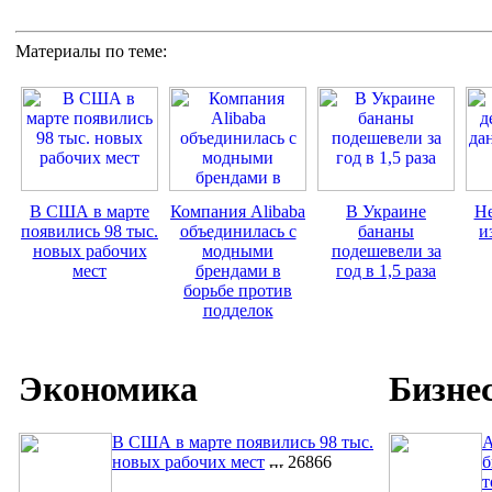
Материалы по теме:
В США в марте
Компания Alibaba
В Украине
Не
появились 98 тыс.
объединилась с
бананы
и
новых рабочих
модными
подешевели за
мест
брендами в
год в 1,5 раза
борьбе против
подделок
Экономика
Бизне
В США в марте появились 98 тыс.
A
новых рабочих мест
26866
б
т