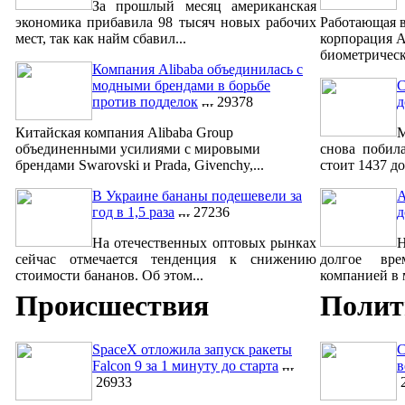
За прошлый месяц американская
экономика прибавила 98 тысяч новых рабочих
Работающая в
мест, так как найм сбавил...
корпорация A
биометрическ
Компания Alibaba объединилась с
модными брендами в борьбе
С
против подделок
29378
д
Китайская компания Alibaba Group
М
объединенными усилиями с мировыми
снова побил
брендами Swarovski и Prada, Givenchy,...
стоит 1437 до
В Украине бананы подешевели за
A
год в 1,5 раза
27236
д
На отечественных оптовых рынках
сейчас отмечается тенденция к снижению
долгое вре
стоимости бананов. Об этом...
компанией в м
Происшествия
Полит
SpaceX отложила запуск ракеты
С
Falcon 9 за 1 минуту до старта
в
26933
2