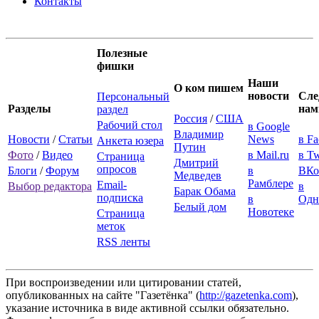
Контакты
Полезные
фишки
Наши
О ком пишем
новости
Сле
Персональный
Разделы
нам
раздел
Россия
/
США
Рабочий стол
в Google
Владимир
Новости
/
Статьи
News
в F
Анкета юзера
Путин
Фото
/
Видео
в Mail.ru
в Tw
Страница
Дмитрий
опросов
Блоги
/
Форум
в
ВКо
Медведев
Рамблере
Email-
Выбор редактора
в
Барак Обама
подписка
в
Одн
Белый дом
Новотеке
Страница
меток
RSS ленты
При воспроизведении или цитировании статей,
опубликованных на сайте "Газетёнка" (
http://gazetenka.com
),
указание источника в виде активной ссылки обязательно.