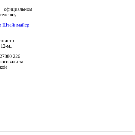
официальном
елешоу...
ер Штайнмайер
инистр
2-м...
27880
226
лосовали за
кой