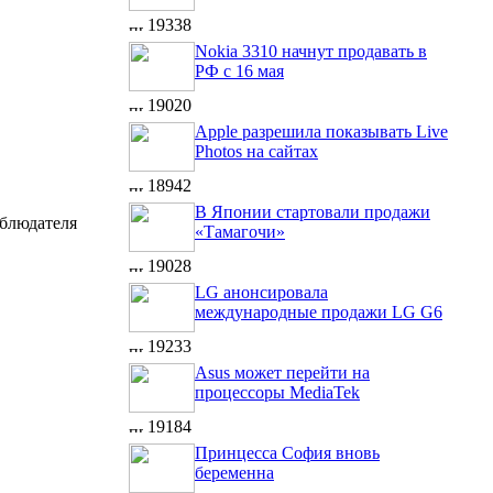
19338
Nokia 3310 начнут продавать в
РФ с 16 мая
19020
Apple разрешила показывать Live
Photos на сайтах
18942
В Японии стартовали продажи
аблюдателя
«Тамагочи»
19028
LG анонсировала
международные продажи LG G6
19233
Asus может перейти на
процессоры MediaTek
19184
Принцесса София вновь
беременна