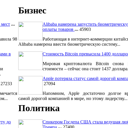
Бизнес
 мест
Alibaba намерена запустить биометрическ
оплаты товаров
45903
авила 98
Работающая в интернет-коммерции китайс
Alibaba намерена ввести биометрическую систему...
ами в
Стоимость Bitcoin превысила 1400 долларо
Мировая криптовалюта Bitcoin снова 
ми
стоимости – сейчас она стоит 1437 доллара.
.
Apple потеряла статус самой дорогой комп
27233
27094
мечается
Напомним, Apple достаточно долгое вр
м...
самой дорогой компанией в мире, но этому лидерству...
Политика
уту до
Спикером Госдепа США стала ведущая лю
Трампа
27400