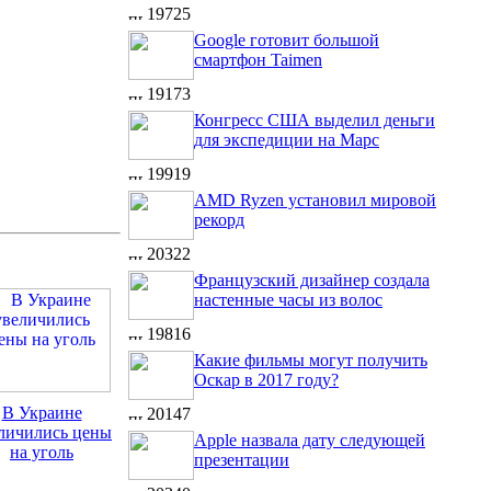
19725
Google готовит большой
смартфон Taimen
19173
Конгресс США выделил деньги
для экспедиции на Марс
19919
AMD Ryzen установил мировой
рекорд
20322
Французский дизайнер создала
настенные часы из волос
19816
Какие фильмы могут получить
Оскар в 2017 году?
В Украине
20147
личились цены
Apple назвала дату следующей
на уголь
презентации