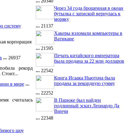
20340
Через 34 года брошенная в океан
бутылка с запиской вернулась к
моряку
21137
ую систему
Хакеры взломали компьютеры в
Ватикане
кая корпорация
21595
Печать китайского императора
в
26937
была продана за 22 млн долларов
побила рекорд
22542
 Стоит...
Книга Исаака Ньютона была
продана за рекордную сумму
ании в мире
22252
емя считалась
В Париже был найден
подлинный эскиз Леонардо Да
Винчи
22348
бимого шоу