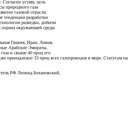
 Согласно уставу, цель
сы природного газа
звитие газовой отрасли.
ые тенденции разработки
технологии разведки, добычи
в; охрана окружающей среды
ьная Гвинея, Иран, Ливия,
нные Арабские Эмираты,
газа и свыше 40 проц его
кже принадлежат 33 проц всех газопроводов в мире. Статусом н
итель РФ Леонид Бохановский.