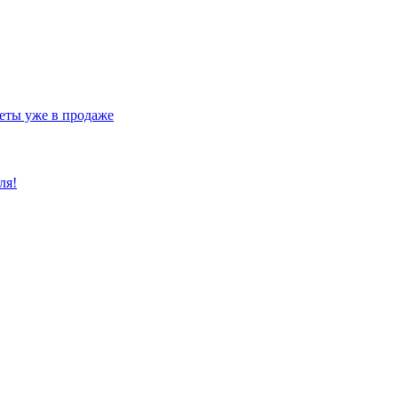
еты уже в продаже
ля!