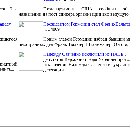
lcon 9 с
Госдепартамент США сообщил об 
назначении на пост спикера организации экс-ведущую т
акаду
Президентом Германии стал Франк-Вальт
34809
евшегося
Новым главой Германии избран бывший м
иностранных дел Франк-Вальтер Штайнмайер. Он стал 1
9
Надежду Савченко исключили из ПАСЕ
депутатов Верховной рады Украины прого
риятный
исключение Надежды Савченко из украинс
лить,...
делегации...