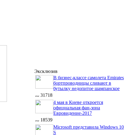
Эксклюзив
В бизнес-классе самолета Emirates
бортпроводницы сливают в
бутылку недопитое шампанское
31718
4 мая в Киеве откроется
официальная фан-зона
Евровидение-2017
18539
Microsoft представила Windows 10
S