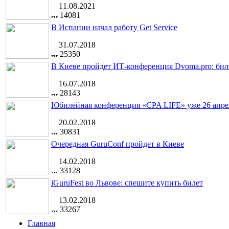
11.08.2021
14081
В Испании начал работу Get Service
31.07.2018
25350
В Киеве пройдет ИТ-конференция Dvoma.pro: бил
16.07.2018
28143
Юбилейная конференция «CPA LIFE» уже 26 апре
20.02.2018
30831
Очередная GuruConf пройдет в Киеве
14.02.2018
33128
iGuruFest во Львове: спешите купить билет
13.02.2018
33267
Главная