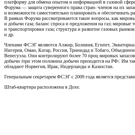
платформу для обмена опытом и информацией в газовой сфере.
Форума — защита суверенного права стран- членов на их запа
и возможности самостоятельно планировать и обеспечивать ра
В рамках Форума рассматриваются такие вопросы, как миров
и добычи газа; баланс спроса и предложения на газ; мировые 
и транспортировки газа; структура и развитие газовых рынко
и др.
Членами ФСЭГ являются Алжир, Боливия, Египет, Экваториал
Нигерия, Оман, Катар, Россия, Тринидад и Тобаго, Объедине
Венесуэла. Они контролируют более 70 проц мировых запасов 
добычи /при этом половина добычи приходится на РФ/. Им та
обладают Норвегия, Ирак, Нидерланды и Казахстан.
Генеральным секретарем ФСЭГ с 2009 года является представ
Штаб-квартира
расположена в Дохе.