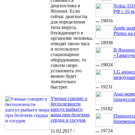
становится
диагностика в
Nokia 331
Японии. Если
РФ с 16 м
сейчас диагносты
19016
для определения
типа вируса,
Apple раз
блуждающего в
Photos на 
организме человека,
18938
отводят около часа
и используют
В Японии
стационарное
«Тамагоч
оборудование, то
19024
совсем скоро
установить это
LG анонс
можно будет
междунар
значительно
19231
быстрее.
Asus може
Ученые говорят о
процессо
бесполезности
19182
капсул рыбьего
жира при болезнях
Принцесс
сердца и сосудов
беременн
19724
11.02.2017 /