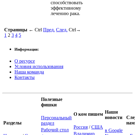
способствовать
эффективному
лечению рака.
Страницы
←
Ctrl
Пред.
След.
Ctrl
→
1
2
3
4
5
Информация:
О ресурсе
Условия использования
Наша команда
Контакты
Полезные
фишки
Наши
О ком пишем
новости
Сле
Персональный
Разделы
нам
раздел
Россия
/
США
Рабочий стол
в Google
Владимир