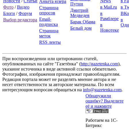
Новости
/
Статьи
News
в F
Анкета юзера
Путин
Фото
/
Видео
в Mail.ru
в Tw
Страница
Дмитрий
опросов
Блоги
/
Форум
в
ВКо
Медведев
Рамблере
Email-
Выбор редактора
в
Барак Обама
подписка
в
Одн
Белый дом
Новотеке
Страница
меток
RSS ленты
При воспроизведении или цитировании статей,
опубликованных на сайте "Газетёнка" (
http://gazetenka.com
),
указание источника в виде активной ссылки обязательно.
Фотографии, изображения принадлежат правообладателям.
Редакция портала может не разделять мнение автора и не
несет ответственности за авторские материалы. По всем
интересующим вопросам обращаться на
info@gazetenka.com
.
Обнаружили
ошибку? Выделите
её и нажмите
Работаем на 1C-
Битрикс