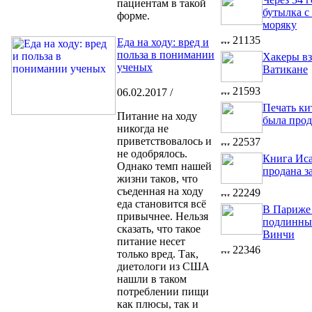
пациентам в такой
бутылка с
форме.
моряку
21135
Еда на ходу: вред и
польза в понимании
Хакеры в
ученых
Ватикане
21593
06.02.2017 /
Печать ки
Питание на ходу
была прод
никогда не
приветствовалось и
22537
не одобрялось.
Книга Ис
Однако темп нашей
продана з
жизни таков, что
съеденная на ходу
22249
еда становится всё
В Париже
привычнее. Нельзя
подлинный
сказать, что такое
Винчи
питание несет
22346
только вред. Так,
диетологи из США
нашли в таком
потреблении пищи
как плюсы, так и