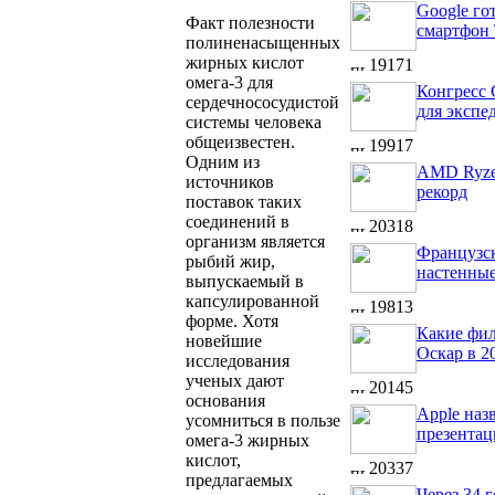
Google го
Факт полезности
смартфон 
полиненасыщенных
жирных кислот
19171
омега-3 для
Конгресс
сердечнососудистой
для экспе
системы человека
общеизвестен.
19917
Одним из
AMD Ryze
источников
рекорд
поставок таких
соединений в
20318
организм является
Французск
рыбий жир,
настенные
выпускаемый в
капсулированной
19813
форме. Хотя
Какие фил
новейшие
Оскар в 2
исследования
ученых дают
20145
основания
Apple наз
усомниться в пользе
презента
омега-3 жирных
кислот,
20337
предлагаемых
Через 34 