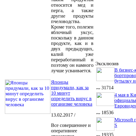
относится мед и
перга, а также
другие продукты
пчеловодства.
Кроме того, полезен
яблочный уксус,
поскольку в данном
продукте, как и в
двух предыдущих,
калий уже
переработанный и
Эксклюзив
поэтому он намного
В бизнес-к
лучше усваивается.
бортпров
бутылку н
Японцы
придумали, как за
31714
10 минут
4 мая в К
определить вирус в
официальн
организме человека
Евровиде
18536
13.02.2017 /
Microsoft
Все совершеннее и
S
оперативнее
19335