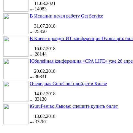
11.08.2021
14083
В Испании начал работу Get Service
31.07.2018
25350
В Киеве пройдет ИТ-конференция Dvoma.pro: бил
16.07.2018
28144
Юбилейная конференция «CPA LIFE» уже 26 апре
20.02.2018
30831
Очередная GuruConf пройдет в Киеве
14.02.2018
33130
iGuruFest во Львове: спешите купить билет
13.02.2018
33267