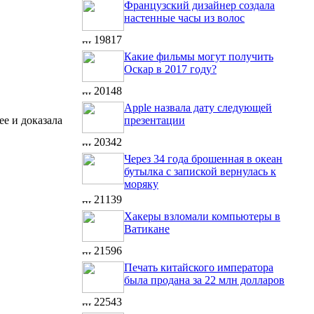
Французский дизайнер создала
настенные часы из волос
19817
Какие фильмы могут получить
Оскар в 2017 году?
20148
Apple назвала дату следующей
е и доказала
презентации
20342
Через 34 года брошенная в океан
бутылка с запиской вернулась к
моряку
21139
Хакеры взломали компьютеры в
Ватикане
21596
Печать китайского императора
была продана за 22 млн долларов
22543