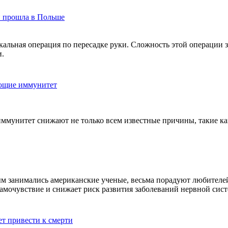
и прошла в Польше
альная операция по пересадке руки. Сложность этой операции 
и.
ющие иммунитет
иммунитет снижают не только всем известные причины, такие ка
.
ым занимались американские ученые, весьма порадуют любителей 
самочувствие и снижает риск развития заболеваний нервной сис
т привести к смерти