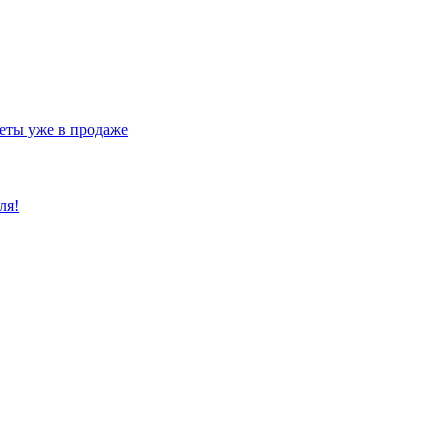
еты уже в продаже
ля!