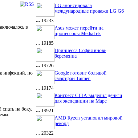
LG анонсировала
международные продажи LG G6
19233
заключалось в
Asus может перейти на
процессоры MediaTek
19185
Принцесса София вновь
беременна
19726
к инфекций, но
Google готовит большой
смартфон Taimen
19174
Конгресс США выделил деньги
для экспедиции на Марс
спать на боку.
19921
темы.
AMD Ryzen установил мировой
рекорд
20322