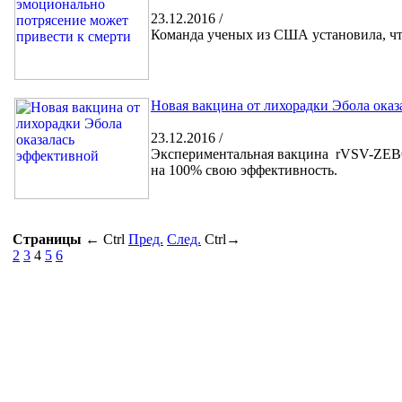
23.12.2016 /
Команда ученых из США установила, чт
Новая вакцина от лихорадки Эбола ока
23.12.2016 /
Экспериментальная вакцина rVSV-ZEBO
на 100% свою эффективность.
Страницы
←
Ctrl
Пред.
След.
Ctrl
→
2
3
4
5
6