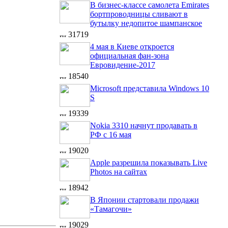
В бизнес-классе самолета Emirates
бортпроводницы сливают в
бутылку недопитое шампанское
31719
4 мая в Киеве откроется
официальная фан-зона
Евровидение-2017
18540
Microsoft представила Windows 10
S
19339
Nokia 3310 начнут продавать в
РФ с 16 мая
19020
Apple разрешила показывать Live
Photos на сайтах
18942
В Японии стартовали продажи
«Тамагочи»
19029