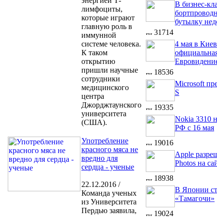
энергией Т-
В бизнес-кла
лимфоциты,
бортпровод
которые играют
бутылку нед
главную роль в
31714
иммунной
системе человека.
4 мая в Киев
К таком
официальная
открытию
Евровидени
пришли научные
18536
сотрудники
Microsoft п
медицинского
S
центра
Джорджтаунского
19335
университета
Nokia 3310 
(США).
РФ с 16 мая
Употребление
19016
красного мяса не
Apple разре
вредно для
Photos на са
сердца - ученые
18938
22.12.2016 /
В Японии с
Команда ученых
«Тамагочи»
из Университета
Пердью заявила,
19024