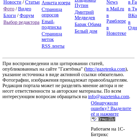
Новости
/
Статьи
News
в F
Анкета юзера
Путин
Фото
/
Видео
в Mail.ru
в Tw
Страница
Дмитрий
опросов
Блоги
/
Форум
в
ВКо
Медведев
Рамблере
Email-
Выбор редактора
в
Барак Обама
подписка
в
Одн
Белый дом
Новотеке
Страница
меток
RSS ленты
При воспроизведении или цитировании статей,
опубликованных на сайте "Газетёнка" (
http://gazetenka.com
),
указание источника в виде активной ссылки обязательно.
Фотографии, изображения принадлежат правообладателям.
Редакция портала может не разделять мнение автора и не
несет ответственности за авторские материалы. По всем
интересующим вопросам обращаться на
info@gazetenka.com
.
Обнаружили
ошибку? Выделите
её и нажмите
Работаем на 1C-
Битрикс