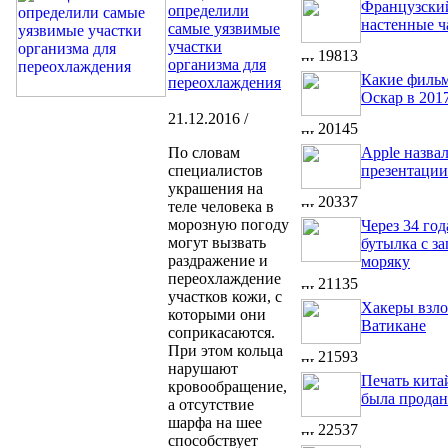
Французский
определили
настенные ч
самые уязвимые
участки
19813
организма для
Какие фильм
переохлаждения
Оскар в 201
21.12.2016 /
20145
По словам
Apple назва
специалистов
презентации
украшения на
20337
теле человека в
морозную погоду
Через 34 го
могут вызвать
бутылка с за
раздражение и
моряку
переохлаждение
21135
участков кожи, с
Хакеры взл
которыми они
Ватикане
соприкасаются.
При этом кольца
21593
нарушают
Печать кита
кровообращение,
была продан
а отсутствие
шарфа на шее
22537
способствует