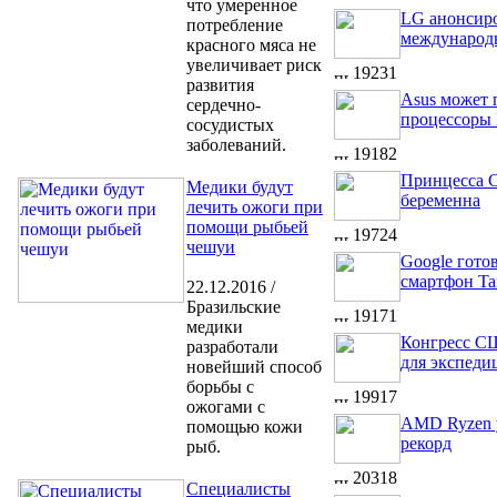
что умеренное
LG анонсир
потребление
международ
красного мяса не
увеличивает риск
19231
развития
Asus может 
сердечно-
процессоры 
сосудистых
заболеваний.
19182
Принцесса 
Медики будут
беременна
лечить ожоги при
помощи рыбьей
19724
чешуи
Google гото
смартфон Ta
22.12.2016 /
Бразильские
19171
медики
Конгресс С
разработали
для экспеди
новейший способ
борьбы с
19917
ожогами с
AMD Ryzen 
помощью кожи
рекорд
рыб.
20318
Специалисты