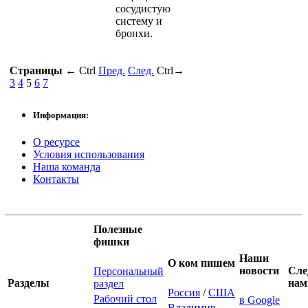
сосудистую
систему и
бронхи.
Страницы
←
Ctrl
Пред.
След.
Ctrl
→
3
4
5
6
7
Информация:
О ресурсе
Условия использования
Наша команда
Контакты
Полезные
фишки
Наши
О ком пишем
новости
Сле
Персональный
Разделы
нам
раздел
Россия
/
США
Рабочий стол
в Google
Владимир