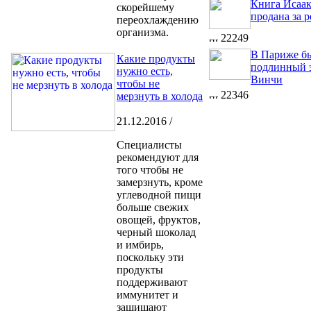
Книга Исаа
скорейшему
продана за 
переохлаждению
организма.
22249
В Париже б
Какие продукты
подлинный э
нужно есть,
Винчи
чтобы не
22346
мерзнуть в холода
21.12.2016 /
Специалисты
рекомендуют для
того чтобы не
замерзнуть, кроме
углеводной пищи
больше свежих
овощей, фруктов,
черный шоколад
и имбирь,
поскольку эти
продукты
поддерживают
иммунитет и
защищают