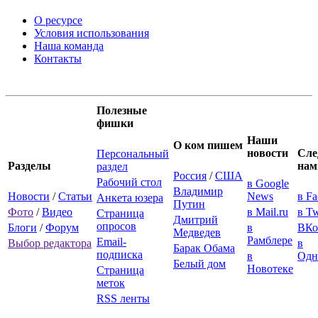
О ресурсе
Условия использования
Наша команда
Контакты
Полезные
фишки
Наши
О ком пишем
новости
Сле
Персональный
Разделы
нам
раздел
Россия
/
США
Рабочий стол
в Google
Владимир
Новости
/
Статьи
News
в F
Анкета юзера
Путин
Фото
/
Видео
в Mail.ru
в Tw
Страница
Дмитрий
опросов
Блоги
/
Форум
в
ВКо
Медведев
Рамблере
Email-
Выбор редактора
в
Барак Обама
подписка
в
Одн
Белый дом
Новотеке
Страница
меток
RSS ленты