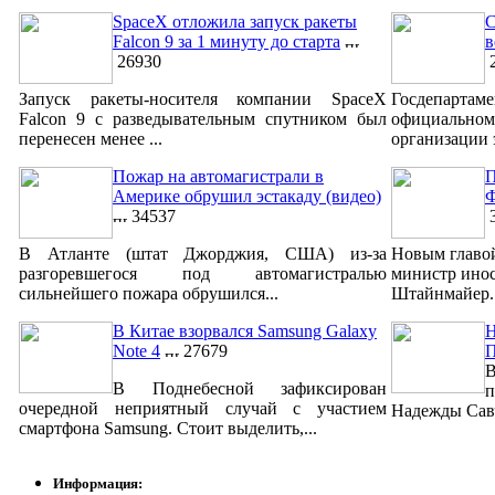
SpaceX отложила запуск ракеты
С
Falcon 9 за 1 минуту до старта
в
26930
2
Запуск ракеты-носителя компании SpaceX
Госдепар
Falcon 9 с разведывательным спутником был
официально
перенесен менее ...
организации 
Пожар на автомагистрали в
П
Америке обрушил эстакаду (видео)
Ф
34537
3
В Атланте (штат Джорджия, США) из-за
Новым главо
разгоревшегося под автомагистралью
министр ино
сильнейшего пожара обрушился...
Штайнмайер. 
В Китае взорвался Samsung Galaxy
Н
Note 4
27679
В
В Поднебесной зафиксирован
п
очередной неприятный случай с участием
Надежды Савч
смартфона Samsung. Стоит выделить,...
Информация: