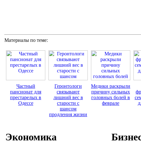
Материалы по теме:
Частный
Геронтологи
Медики раскрыли
пансионат для
связывают
причину сильных
фр
престарелых в
лишний вec в
головных болей в
се
Одессе
старости с
феврале
д
шансом
продления жизни
Экономика
Бизне