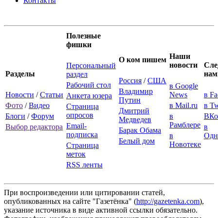
Контакты
Полезные
фишки
Наши
О ком пишем
новости
Сле
Персональный
Разделы
нам
раздел
Россия
/
США
Рабочий стол
в Google
Владимир
Новости
/
Статьи
News
в F
Анкета юзера
Путин
Фото
/
Видео
в Mail.ru
в Tw
Страница
Дмитрий
опросов
Блоги
/
Форум
в
ВКо
Медведев
Рамблере
Email-
Выбор редактора
в
Барак Обама
подписка
в
Одн
Белый дом
Новотеке
Страница
меток
RSS ленты
При воспроизведении или цитировании статей,
опубликованных на сайте "Газетёнка" (
http://gazetenka.com
),
указание источника в виде активной ссылки обязательно.