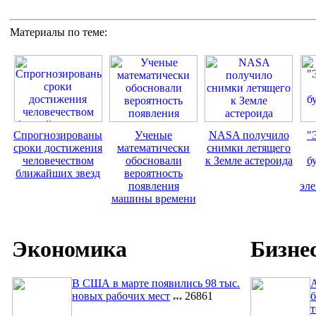
Материалы по теме:
Спрогнозированы
Ученые
NASA получило
"
сроки достижения
математически
снимки летящего
человечеством
обосновали
к Земле астероида
б
ближайших звезд
вероятность
появления
эл
машины времени
Экономика
Бизне
В США в марте появились 98 тыс.
A
новых рабочих мест
26861
б