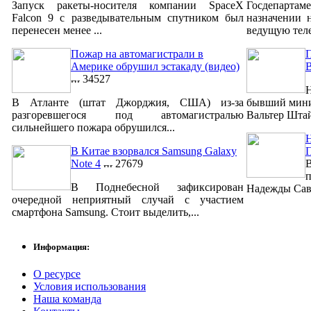
Запуск ракеты-носителя компании SpaceX
Госдепартам
Falcon 9 с разведывательным спутником был
назначении 
перенесен менее ...
ведущую теле
Пожар на автомагистрали в
П
Америке обрушил эстакаду (видео)
34527
Н
В Атланте (штат Джорджия, США) из-за
бывший мини
разгоревшегося под автомагистралью
Вальтер Штай
сильнейшего пожара обрушился...
Н
В Китае взорвался Samsung Galaxy
Note 4
27679
п
В Поднебесной зафиксирован
Надежды Савч
очередной неприятный случай с участием
смартфона Samsung. Стоит выделить,...
Информация:
О ресурсе
Условия использования
Наша команда