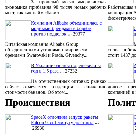
За прошлый месяц американская
экономика прибавила 98 тысяч новых рабочих
Работающая 
мест, так как найм сбавил...
корпорация A
биометрическ
Компания Alibaba объединилась с
модными брендами в борьбе
С
против подделок
29377
д
Китайская компания Alibaba Group
объединенными усилиями с мировыми
снова побил
брендами Swarovski и Prada, Givenchy,...
стоит 1437 до
В Украине бананы подешевели за
A
год в 1,5 раза
27232
д
На отечественных оптовых рынках
сейчас отмечается тенденция к снижению
долгое вре
стоимости бананов. Об этом...
компанией в м
Происшествия
Полит
SpaceX отложила запуск ракеты
Falcon 9 за 1 минуту до старта
в
26930