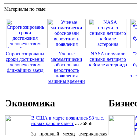
Материалы по теме:
Спрогнозированы
Ученые
NASA получило
"
сроки достижения
математически
снимки летящего
человечеством
обосновали
к Земле астероида
б
ближайших звезд
вероятность
появления
эл
машины времени
Экономика
Бизне
В США в марте появились 98 тыс.
A
новых рабочих мест
26856
б
За прошлый месяц американская