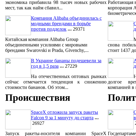
экономика прибавила 98 тысяч новых рабочих
Работающая 
мест, так как найм сбавил...
корпорация A
биометрическ
Компания Alibaba объединилась с
модными брендами в борьбе
С
против подделок
29371
д
Китайская компания Alibaba Group
объединенными усилиями с мировыми
снова побил
брендами Swarovski и Prada, Givenchy,...
стоит 1437 до
В Украине бананы подешевели за
A
год в 1,5 раза
27229
д
На отечественных оптовых рынках
сейчас отмечается тенденция к снижению
долгое вре
стоимости бананов. Об этом...
компанией в м
Происшествия
Полит
SpaceX отложила запуск ракеты
Falcon 9 за 1 минуту до старта
в
26927
Запуск ракеты-носителя компании SpaceX
Госдепартам