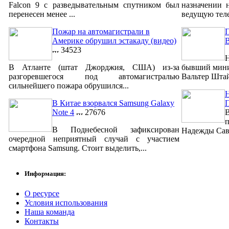
Falcon 9 с разведывательным спутником был
назначении 
перенесен менее ...
ведущую теле
Пожар на автомагистрали в
П
Америке обрушил эстакаду (видео)
34523
Н
В Атланте (штат Джорджия, США) из-за
бывший мини
разгоревшегося под автомагистралью
Вальтер Штай
сильнейшего пожара обрушился...
Н
В Китае взорвался Samsung Galaxy
Note 4
27676
п
В Поднебесной зафиксирован
Надежды Савч
очередной неприятный случай с участием
смартфона Samsung. Стоит выделить,...
Информация:
О ресурсе
Условия использования
Наша команда
Контакты