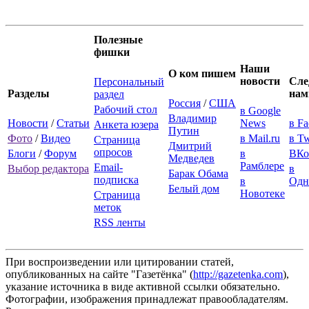
Полезные
фишки
Наши
О ком пишем
новости
Сле
Персональный
Разделы
нам
раздел
Россия
/
США
Рабочий стол
в Google
Владимир
Новости
/
Статьи
News
в F
Анкета юзера
Путин
Фото
/
Видео
в Mail.ru
в Tw
Страница
Дмитрий
опросов
Блоги
/
Форум
в
ВКо
Медведев
Рамблере
Email-
Выбор редактора
в
Барак Обама
подписка
в
Одн
Белый дом
Новотеке
Страница
меток
RSS ленты
При воспроизведении или цитировании статей,
опубликованных на сайте "Газетёнка" (
http://gazetenka.com
),
указание источника в виде активной ссылки обязательно.
Фотографии, изображения принадлежат правообладателям.