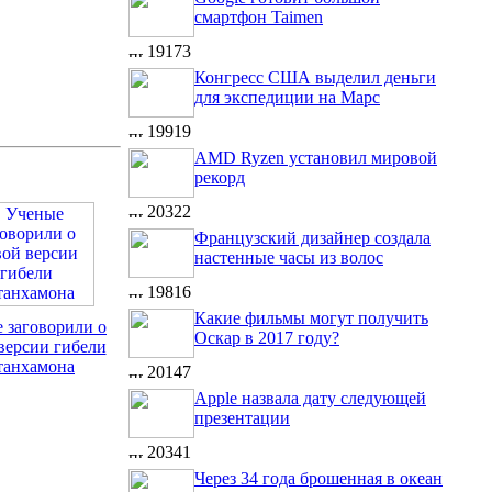
смартфон Taimen
19173
Конгресс США выделил деньги
для экспедиции на Марс
19919
AMD Ryzen установил мировой
рекорд
20322
Французский дизайнер создала
настенные часы из волос
19816
Какие фильмы могут получить
 заговорили о
Оскар в 2017 году?
версии гибели
танхамона
20147
Apple назвала дату следующей
презентации
20341
Через 34 года брошенная в океан