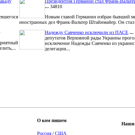
акаду
Президентом Германии стал Франк-Вальт
34810
евшегося
Новым главой Германии избран бывший м
иностранных дел Франк-Вальтер Штайнмайер. Он стал 1
9
Надежду Савченко исключили из ПАСЕ
депутатов Верховной рады Украины прого
риятный
исключение Надежды Савченко из украинс
лить,...
делегации...
О ком пишем
Наши 
Россия
/
США