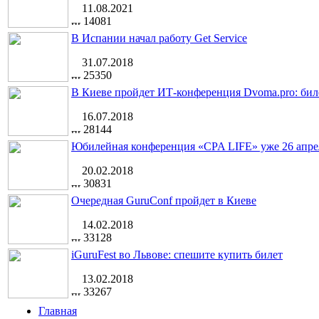
11.08.2021
14081
В Испании начал работу Get Service
31.07.2018
25350
В Киеве пройдет ИТ-конференция Dvoma.pro: бил
16.07.2018
28144
Юбилейная конференция «CPA LIFE» уже 26 апре
20.02.2018
30831
Очередная GuruConf пройдет в Киеве
14.02.2018
33128
iGuruFest во Львове: спешите купить билет
13.02.2018
33267
Главная