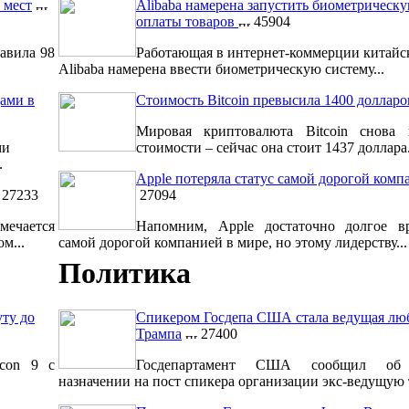
 мест
Alibaba намерена запустить биометрическ
оплаты товаров
45904
авила 98
Работающая в интернет-коммерции китайс
Alibaba намерена ввести биометрическую систему...
ами в
Стоимость Bitcoin превысила 1400 долларо
Мировая криптовалюта Bitcoin снова 
ми
стоимости – сейчас она стоит 1437 доллара.
.
Apple потеряла статус самой дорогой комп
27233
27094
мечается
Напомним, Apple достаточно долгое вр
м...
самой дорогой компанией в мире, но этому лидерству...
Политика
уту до
Спикером Госдепа США стала ведущая лю
Трампа
27400
lcon 9 с
Госдепартамент США сообщил об 
назначении на пост спикера организации экс-ведущую т