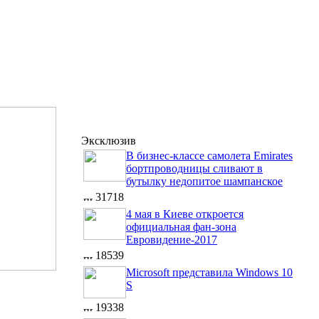
Эксклюзив
В бизнес-классе самолета Emirates
бортпроводницы сливают в
бутылку недопитое шампанское
31718
4 мая в Киеве откроется
официальная фан-зона
Евровидение-2017
18539
Microsoft представила Windows 10
S
19338