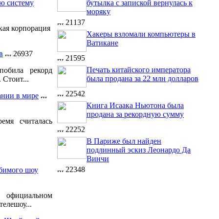
бутылка с запиской вернулась к
ую систему
моряку
21137
кая корпорация
Хакеры взломали компьютеры в
Ватикане
в
26937
21595
Печать китайского императора
побила рекорд
была продана за 22 млн долларов
 Стоит...
22542
ании в мире
Книга Исаака Ньютона была
продана за рекордную сумму
емя считалась
22252
В Париже был найден
подлинный эскиз Леонардо Да
Винчи
22348
бимого шоу
официальном
елешоу...