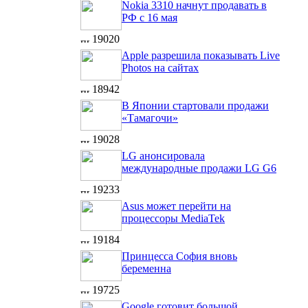
Nokia 3310 начнут продавать в
РФ с 16 мая
19020
Apple разрешила показывать Live
Photos на сайтах
18942
В Японии стартовали продажи
«Тамагочи»
19028
LG анонсировала
международные продажи LG G6
19233
Asus может перейти на
процессоры MediaTek
19184
Принцесса София вновь
беременна
19725
Google готовит большой