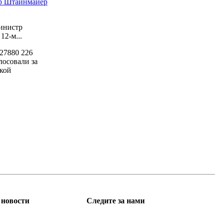
ер Штайнмайер
инистр
2-м...
27880
226
лосовали за
кой
новости
Следите за нами