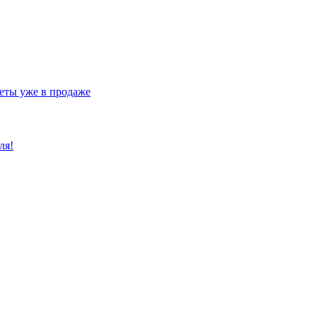
еты уже в продаже
ля!