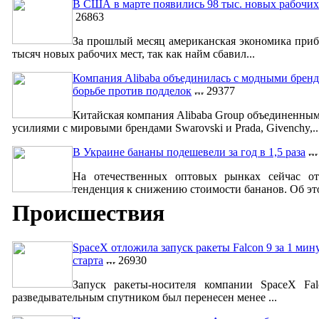
В США в марте появились 98 тыс. новых рабочих
26863
За прошлый месяц американская экономика приб
тысяч новых рабочих мест, так как найм сбавил...
Компания Alibaba объединилась с модными бренд
борьбе против подделок
29377
Китайская компания Alibaba Group объединенны
усилиями с мировыми брендами Swarovski и Prada, Givenchy,..
В Украине бананы подешевели за год в 1,5 раза
На отечественных оптовых рынках сейчас от
тенденция к снижению стоимости бананов. Об это
Происшествия
SpaceX отложила запуск ракеты Falcon 9 за 1 мин
старта
26930
Запуск ракеты-носителя компании SpaceX Fa
разведывательным спутником был перенесен менее ...