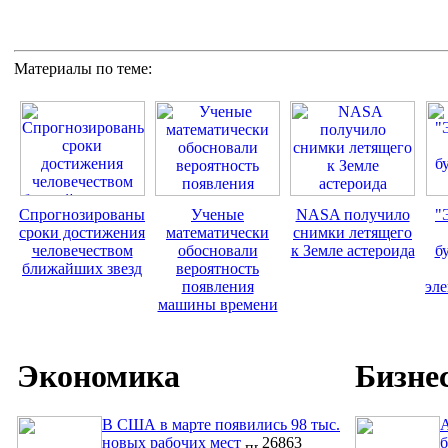
Материалы по теме:
Спрогнозированы
Ученые
NASA получило
"
сроки достижения
математически
снимки летящего
человечеством
обосновали
к Земле астероида
б
ближайших звезд
вероятность
появления
эл
машины времени
Экономика
Бизне
В США в марте появились 98 тыс.
A
новых рабочих мест
26863
б