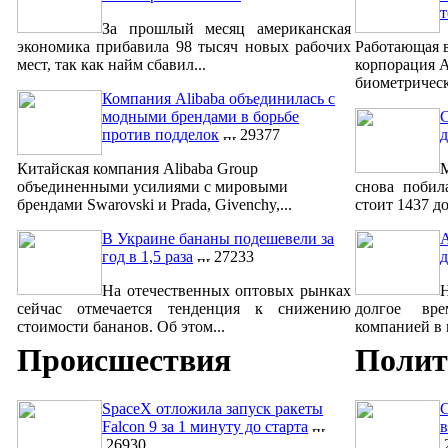
За прошлый месяц американская
экономика прибавила 98 тысяч новых рабочих
Работающая 
мест, так как найм сбавил...
корпорация A
биометрическ
Компания Alibaba объединилась с
модными брендами в борьбе
С
против подделок
29377
д
Китайская компания Alibaba Group
объединенными усилиями с мировыми
снова побил
брендами Swarovski и Prada, Givenchy,...
стоит 1437 до
В Украине бананы подешевели за
A
год в 1,5 раза
27233
д
На отечественных оптовых рынках
сейчас отмечается тенденция к снижению
долгое вре
стоимости бананов. Об этом...
компанией в м
Происшествия
Полит
SpaceX отложила запуск ракеты
Falcon 9 за 1 минуту до старта
в
26930