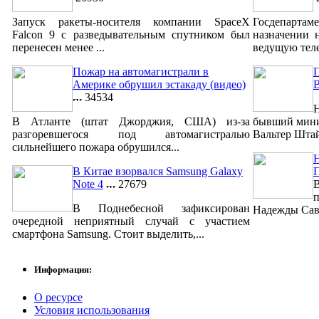
Запуск ракеты-носителя компании SpaceX
Госдепартам
Falcon 9 с разведывательным спутником был
назначении 
перенесен менее ...
ведущую теле
Пожар на автомагистрали в
П
Америке обрушил эстакаду (видео)
34534
Н
В Атланте (штат Джорджия, США) из-за
бывший мини
разгоревшегося под автомагистралью
Вальтер Штай
сильнейшего пожара обрушился...
Н
В Китае взорвался Samsung Galaxy
Note 4
27679
п
В Поднебесной зафиксирован
Надежды Савч
очередной неприятный случай с участием
смартфона Samsung. Стоит выделить,...
Информация:
О ресурсе
Условия использования