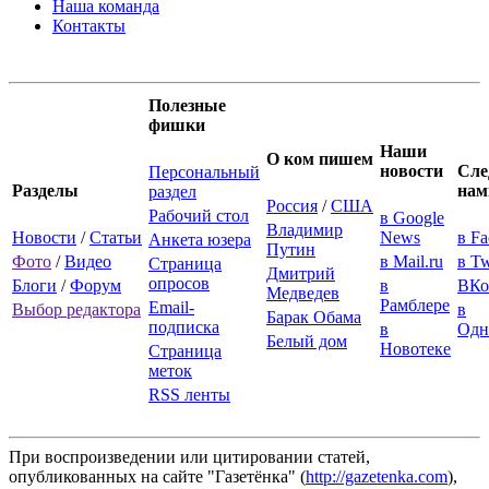
Наша команда
Контакты
Полезные
фишки
Наши
О ком пишем
новости
Сле
Персональный
Разделы
нам
раздел
Россия
/
США
Рабочий стол
в Google
Владимир
Новости
/
Статьи
News
в F
Анкета юзера
Путин
Фото
/
Видео
в Mail.ru
в Tw
Страница
Дмитрий
опросов
Блоги
/
Форум
в
ВКо
Медведев
Рамблере
Email-
Выбор редактора
в
Барак Обама
подписка
в
Одн
Белый дом
Новотеке
Страница
меток
RSS ленты
При воспроизведении или цитировании статей,
опубликованных на сайте "Газетёнка" (
http://gazetenka.com
),