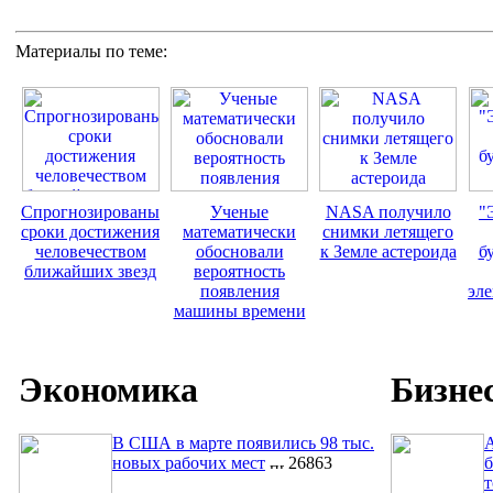
Материалы по теме:
Спрогнозированы
Ученые
NASA получило
"
сроки достижения
математически
снимки летящего
человечеством
обосновали
к Земле астероида
б
ближайших звезд
вероятность
появления
эл
машины времени
Экономика
Бизне
В США в марте появились 98 тыс.
A
новых рабочих мест
26863
б