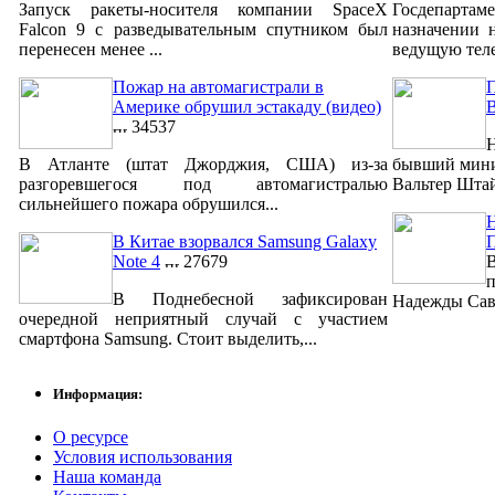
Запуск ракеты-носителя компании SpaceX
Госдепартам
Falcon 9 с разведывательным спутником был
назначении 
перенесен менее ...
ведущую теле
Пожар на автомагистрали в
П
Америке обрушил эстакаду (видео)
34537
Н
В Атланте (штат Джорджия, США) из-за
бывший мини
разгоревшегося под автомагистралью
Вальтер Штай
сильнейшего пожара обрушился...
Н
В Китае взорвался Samsung Galaxy
Note 4
27679
п
В Поднебесной зафиксирован
Надежды Савч
очередной неприятный случай с участием
смартфона Samsung. Стоит выделить,...
Информация:
О ресурсе
Условия использования
Наша команда