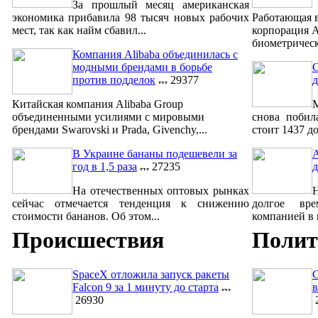
За прошлый месяц американская
экономика прибавила 98 тысяч новых рабочих
Работающая 
мест, так как найм сбавил...
корпорация A
биометрическ
Компания Alibaba объединилась с
модными брендами в борьбе
С
против подделок
29377
д
Китайская компания Alibaba Group
объединенными усилиями с мировыми
снова побил
брендами Swarovski и Prada, Givenchy,...
стоит 1437 до
В Украине бананы подешевели за
A
год в 1,5 раза
27235
д
На отечественных оптовых рынках
сейчас отмечается тенденция к снижению
долгое вре
стоимости бананов. Об этом...
компанией в м
Происшествия
Полит
SpaceX отложила запуск ракеты
Falcon 9 за 1 минуту до старта
в
26930