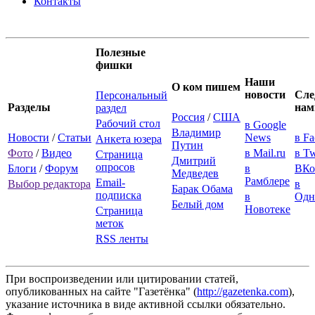
Контакты
Полезные
фишки
Наши
О ком пишем
новости
Сле
Персональный
Разделы
нам
раздел
Россия
/
США
Рабочий стол
в Google
Владимир
Новости
/
Статьи
News
в F
Анкета юзера
Путин
Фото
/
Видео
в Mail.ru
в Tw
Страница
Дмитрий
опросов
Блоги
/
Форум
в
ВКо
Медведев
Рамблере
Email-
Выбор редактора
в
Барак Обама
подписка
в
Одн
Белый дом
Новотеке
Страница
меток
RSS ленты
При воспроизведении или цитировании статей,
опубликованных на сайте "Газетёнка" (
http://gazetenka.com
),
указание источника в виде активной ссылки обязательно.