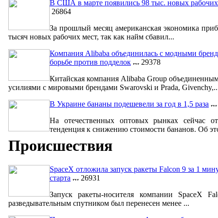
В США в марте появились 98 тыс. новых рабочих
26864
За прошлый месяц американская экономика приб
тысяч новых рабочих мест, так как найм сбавил...
Компания Alibaba объединилась с модными бренд
борьбе против подделок
29378
Китайская компания Alibaba Group объединенны
усилиями с мировыми брендами Swarovski и Prada, Givenchy,..
В Украине бананы подешевели за год в 1,5 раза
На отечественных оптовых рынках сейчас от
тенденция к снижению стоимости бананов. Об это
Происшествия
SpaceX отложила запуск ракеты Falcon 9 за 1 мин
старта
26931
Запуск ракеты-носителя компании SpaceX Fa
разведывательным спутником был перенесен менее ...