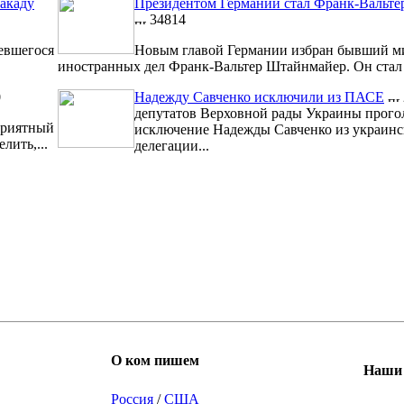
акаду
Президентом Германии стал Франк-Вальт
34814
евшегося
Новым главой Германии избран бывший м
иностранных дел Франк-Вальтер Штайнмайер. Он стал 1
0
Надежду Савченко исключили из ПАСЕ
депутатов Верховной рады Украины прого
риятный
исключение Надежды Савченко из украинс
лить,...
делегации...
О ком пишем
Наши 
Россия
/
США