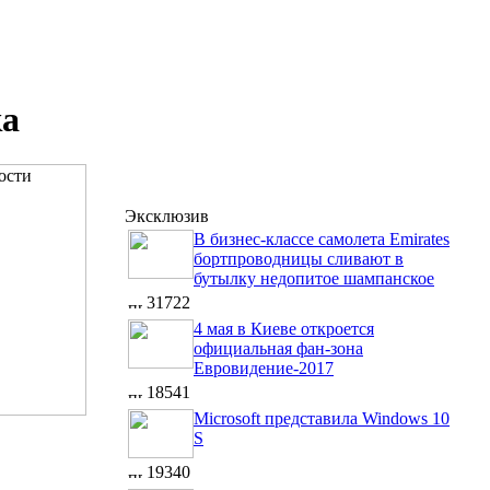
ка
Эксклюзив
В бизнес-классе самолета Emirates
бортпроводницы сливают в
бутылку недопитое шампанское
31722
4 мая в Киеве откроется
официальная фан-зона
Евровидение-2017
18541
Microsoft представила Windows 10
S
19340