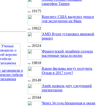
смартфон Taimen
19175
Конгресс США выделил деньги
для экспедиции на Марс
19922
AMD Ryzen установил мировой
рекорд
20324
Французский дизайнер создала
настенные часы из волос
19818
Какие фильмы могут получить
 заговорили о
Оскар в 2017 году?
версии гибели
танхамона
20149
Apple назвала дату следующей
презентации
20344
Через 34 года брошенная в океан