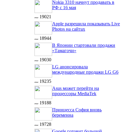
Nokia 3310 начнут продавать в
РФ с 16 мая
19021
Apple разрешила показывать Live
Photos на сайтах
18944
В Японии стартовали продажи
«Тамагочи»
19030
LG анонсировала
международные продажи LG G6
19235
Asus может перейти на
процессоры MediaTek
19188
Принцесса София вновь
беременна
19728
Google готовит большой