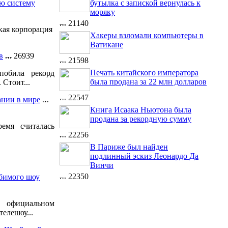
бутылка с запиской вернулась к
ую систему
моряку
21140
кая корпорация
Хакеры взломали компьютеры в
Ватикане
в
26939
21598
Печать китайского императора
побила рекорд
была продана за 22 млн долларов
 Стоит...
22547
ании в мире
Книга Исаака Ньютона была
продана за рекордную сумму
емя считалась
22256
В Париже был найден
подлинный эскиз Леонардо Да
Винчи
22350
бимого шоу
официальном
елешоу...