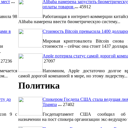
 мест
Alibaba намерена запустить биометрическ
оплаты товаров
45912
авила 98
Работающая в интернет-коммерции китайс
Alibaba намерена ввести биометрическую систему...
ами в
Стоимость Bitcoin превысила 1400 долларо
Мировая криптовалюта Bitcoin снова 
ми
стоимости – сейчас она стоит 1437 доллара.
.
Apple потеряла статус самой дорогой комп
27236
27097
мечается
Напомним, Apple достаточно долгое вр
м...
самой дорогой компанией в мире, но этому лидерству...
Политика
уту до
Спикером Госдепа США стала ведущая лю
Трампа
27402
lcon 9 с
Госдепартамент США сообщил об 
назначении на пост спикера организации экс-ведущую т