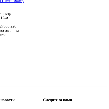
ер Штайнмайер
инистр
2-м...
27883
226
лосовали за
кой
новости
Следите за нами