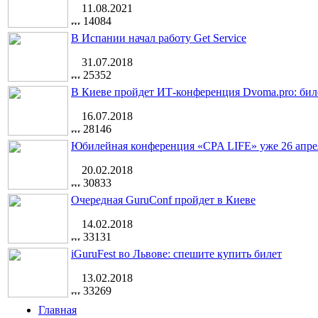
11.08.2021
14084
В Испании начал работу Get Service
31.07.2018
25352
В Киеве пройдет ИТ-конференция Dvoma.pro: бил
16.07.2018
28146
Юбилейная конференция «CPA LIFE» уже 26 апре
20.02.2018
30833
Очередная GuruConf пройдет в Киеве
14.02.2018
33131
iGuruFest во Львове: спешите купить билет
13.02.2018
33269
Главная