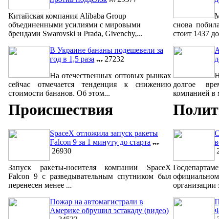
Китайская компания Alibaba Group
М
объединенными усилиями с мировыми
снова побил
брендами Swarovski и Prada, Givenchy,...
стоит 1437 до
В Украине бананы подешевели за
A
год в 1,5 раза
27232
д
На отечественных оптовых рынках
сейчас отмечается тенденция к снижению
долгое вре
стоимости бананов. Об этом...
компанией в м
Происшествия
Полит
SpaceX отложила запуск ракеты
С
Falcon 9 за 1 минуту до старта
в
26930
2
Запуск ракеты-носителя компании SpaceX
Госдепар
Falcon 9 с разведывательным спутником был
официально
перенесен менее ...
организации 
Пожар на автомагистрали в
П
Америке обрушил эстакаду (видео)
Ф