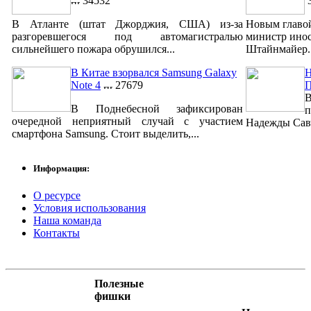
34532
3
В Атланте (штат Джорджия, США) из-за
Новым главо
разгоревшегося под автомагистралью
министр ино
сильнейшего пожара обрушился...
Штайнмайер. 
В Китае взорвался Samsung Galaxy
Н
Note 4
27679
В
В Поднебесной зафиксирован
п
очередной неприятный случай с участием
Надежды Савч
смартфона Samsung. Стоит выделить,...
Информация:
О ресурсе
Условия использования
Наша команда
Контакты
Полезные
фишки