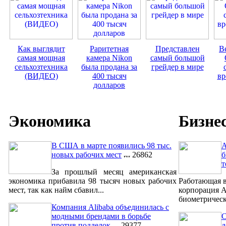
Как выглядит
Раритетная
Представлен
В
самая мощная
камера Nikon
самый большой
сельхозтехника
была продана за
грейдер в мире
(ВИДЕО)
400 тысяч
вр
долларов
Экономика
Бизне
В США в марте появились 98 тыс.
A
новых рабочих мест
26862
б
т
За прошлый месяц американская
экономика прибавила 98 тысяч новых рабочих
Работающая в
мест, так как найм сбавил...
корпорация A
биометрическ
Компания Alibaba объединилась с
модными брендами в борьбе
С
против подделок
29377
д