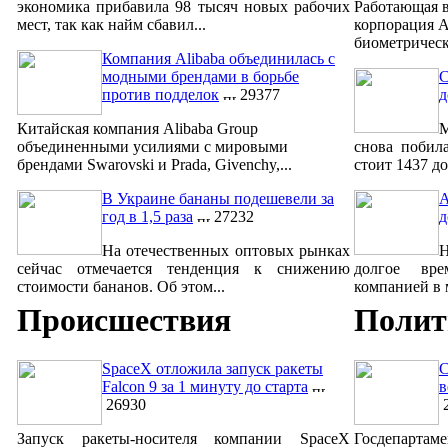
экономика прибавила 98 тысяч новых рабочих
Работающая в
мест, так как найм сбавил...
корпорация A
биометрическ
Компания Alibaba объединилась с
модными брендами в борьбе
С
против подделок
29377
д
Китайская компания Alibaba Group
М
объединенными усилиями с мировыми
снова побил
брендами Swarovski и Prada, Givenchy,...
стоит 1437 до
В Украине бананы подешевели за
A
год в 1,5 раза
27232
д
На отечественных оптовых рынках
сейчас отмечается тенденция к снижению
долгое вре
стоимости бананов. Об этом...
компанией в м
Происшествия
Полит
SpaceX отложила запуск ракеты
С
Falcon 9 за 1 минуту до старта
в
26930
2
Запуск ракеты-носителя компании SpaceX
Госдепар