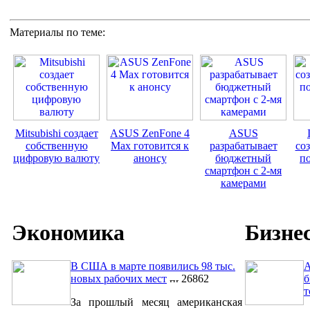
Материалы по теме:
Mitsubishi создает
ASUS ZenFone 4
ASUS
собственную
Max готовится к
разрабатывает
со
цифровую валюту
анонсу
бюджетный
п
смартфон с 2-мя
камерами
Экономика
Бизне
В США в марте появились 98 тыс.
A
новых рабочих мест
26862
б
т
За прошлый месяц американская