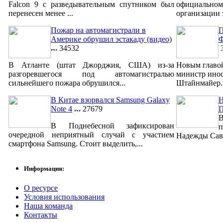
Falcon 9 с разведывательным спутником был
официально
перенесен менее ...
организации 
Пожар на автомагистрали в
П
Америке обрушил эстакаду (видео)
Ф
34532
3
В Атланте (штат Джорджия, США) из-за
Новым главо
разгоревшегося под автомагистралью
министр ино
сильнейшего пожара обрушился...
Штайнмайер. 
В Китае взорвался Samsung Galaxy
Н
Note 4
27679
В
В Поднебесной зафиксирован
п
очередной неприятный случай с участием
Надежды Савч
смартфона Samsung. Стоит выделить,...
Информация:
О ресурсе
Условия использования
Наша команда
Контакты