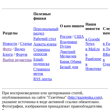
Полезные
фишки
Наши
О ком пишем
новости
Сле
Персональный
Разделы
нам
раздел
Россия
/
США
Рабочий стол
в Google
Владимир
Новости
/
Статьи
News
в F
Анкета юзера
Путин
Фото
/
Видео
в Mail.ru
в Tw
Страница
Дмитрий
опросов
Блоги
/
Форум
в
ВКо
Медведев
Рамблере
Email-
Выбор редактора
в
Барак Обама
подписка
в
Одн
Белый дом
Новотеке
Страница
меток
RSS ленты
При воспроизведении или цитировании статей,
опубликованных на сайте "Газетёнка" (
http://gazetenka.com
),
указание источника в виде активной ссылки обязательно.
Фотографии, изображения принадлежат правообладателям.