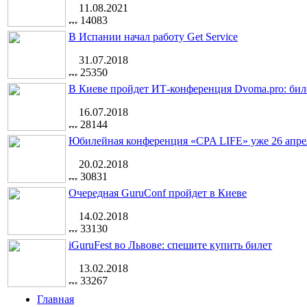
11.08.2021
14083
В Испании начал работу Get Service
31.07.2018
25350
В Киеве пройдет ИТ-конференция Dvoma.pro: бил
16.07.2018
28144
Юбилейная конференция «CPA LIFE» уже 26 апре
20.02.2018
30831
Очередная GuruConf пройдет в Киеве
14.02.2018
33130
iGuruFest во Львове: спешите купить билет
13.02.2018
33267
Главная