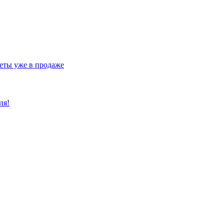
еты уже в продаже
ля!