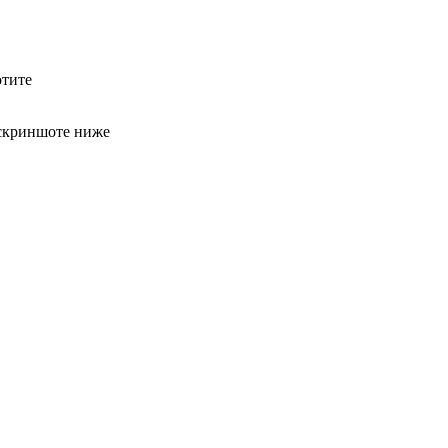
отите
 скриншоте ниже