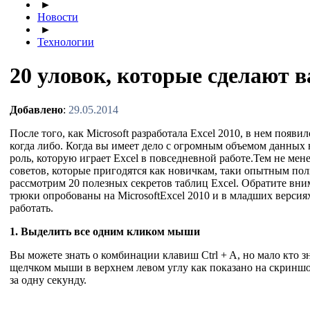
►
Новости
►
Технологии
20 уловок, которые сделают в
Добавлено
:
29.05.2014
После того, как Microsoft разработала Excel 2010, в нем появ
когда либо. Когда вы имеет дело с огромным объемом данных
роль, которую играет Excel в повседневной работе.Тем не мен
советов, которые пригодятся как новичкам, таки опытным пол
рассмотрим 20 полезных секретов таблиц Excel. Обратите вни
трюки опробованы на MicrosoftExcel 2010 и в младших версия
работать.
1. Выделить все одним кликом мыши
Вы можете знать о комбинации клавиш Ctrl + A, но мало кто з
щелчком мыши в верхнем левом углу как показано на скриншо
за одну секунду.