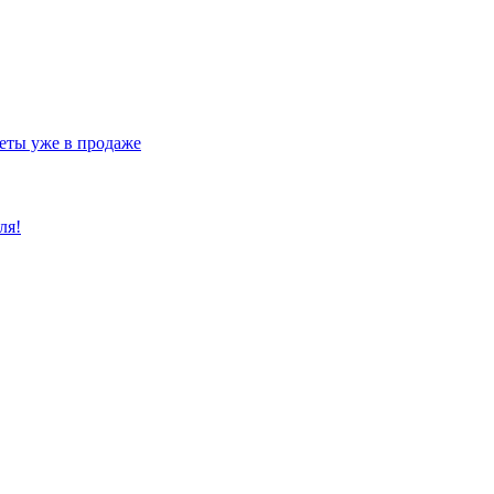
еты уже в продаже
ля!