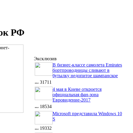
ок РФ
Эксклюзив
В бизнес-классе самолета Emirates
бортпроводницы сливают в
бутылку недопитое шампанское
31711
4 мая в Киеве откроется
официальная фан-зона
Евровидение-2017
18534
Microsoft представила Windows 10
S
19332