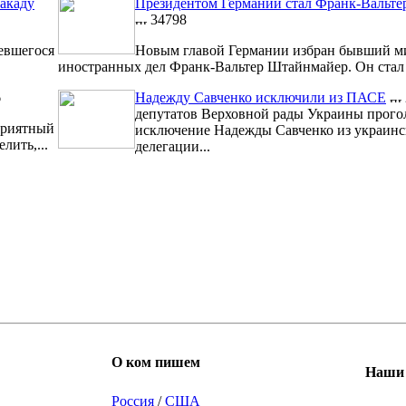
акаду
Президентом Германии стал Франк-Вальт
34798
евшегося
Новым главой Германии избран бывший м
иностранных дел Франк-Вальтер Штайнмайер. Он стал 1
6
Надежду Савченко исключили из ПАСЕ
депутатов Верховной рады Украины прого
риятный
исключение Надежды Савченко из украинс
лить,...
делегации...
О ком пишем
Наши 
Россия
/
США