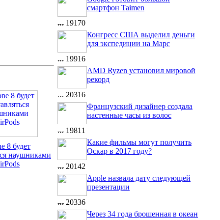
смартфон Taimen
19170
Конгресс США выделил деньги
для экспедиции на Марс
19916
AMD Ryzen установил мировой
рекорд
20316
Французский дизайнер создала
настенные часы из волос
19811
Какие фильмы могут получить
ne 8 будет
Оскар в 2017 году?
ься наушниками
irPods
20142
Apple назвала дату следующей
презентации
20336
Через 34 года брошенная в океан