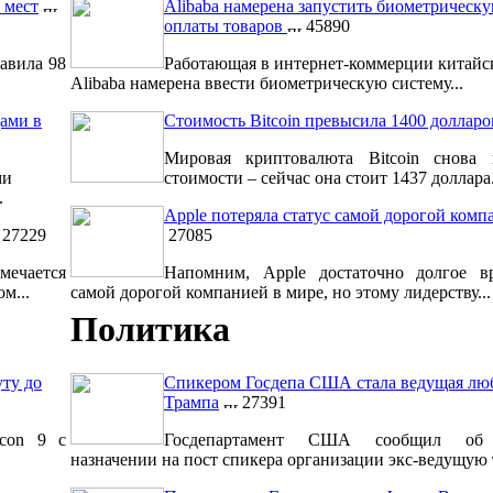
 мест
Alibaba намерена запустить биометрическ
оплаты товаров
45890
авила 98
Работающая в интернет-коммерции китайс
Alibaba намерена ввести биометрическую систему...
ами в
Стоимость Bitcoin превысила 1400 долларо
Мировая криптовалюта Bitcoin снова 
ми
стоимости – сейчас она стоит 1437 доллара.
.
Apple потеряла статус самой дорогой комп
27229
27085
мечается
Напомним, Apple достаточно долгое вр
м...
самой дорогой компанией в мире, но этому лидерству...
Политика
уту до
Спикером Госдепа США стала ведущая лю
Трампа
27391
lcon 9 с
Госдепартамент США сообщил об 
назначении на пост спикера организации экс-ведущую т