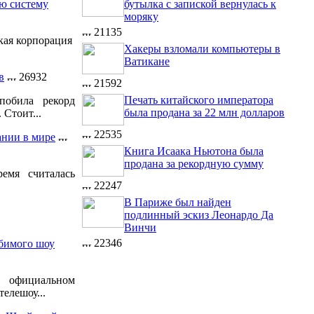
бутылка с запиской вернулась к
ую систему
моряку
21135
кая корпорация
Хакеры взломали компьютеры в
Ватикане
в
26932
21592
Печать китайского императора
побила рекорд
была продана за 22 млн долларов
 Стоит...
22535
ании в мире
Книга Исаака Ньютона была
продана за рекордную сумму
емя считалась
22247
В Париже был найден
подлинный эскиз Леонардо Да
Винчи
22346
бимого шоу
официальном
елешоу...