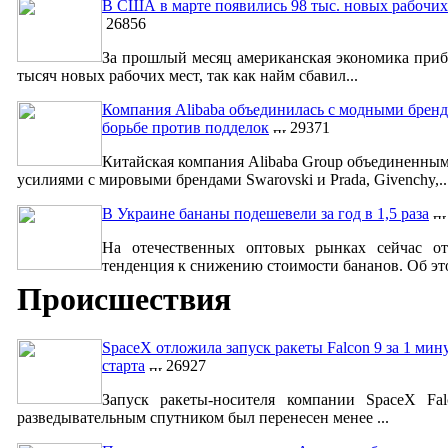
В США в марте появились 98 тыс. новых рабочих
26856
За прошлый месяц американская экономика приб
тысяч новых рабочих мест, так как найм сбавил...
Компания Alibaba объединилась с модными бренд
борьбе против подделок
29371
Китайская компания Alibaba Group объединенны
усилиями с мировыми брендами Swarovski и Prada, Givenchy,..
В Украине бананы подешевели за год в 1,5 раза
На отечественных оптовых рынках сейчас от
тенденция к снижению стоимости бананов. Об это
Происшествия
SpaceX отложила запуск ракеты Falcon 9 за 1 мин
старта
26927
Запуск ракеты-носителя компании SpaceX Fa
разведывательным спутником был перенесен менее ...