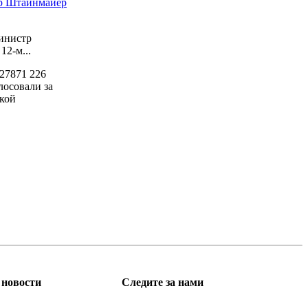
ер Штайнмайер
инистр
2-м...
27871
226
лосовали за
кой
новости
Следите за нами