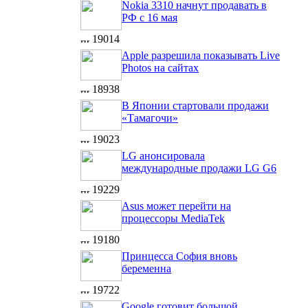
Nokia 3310 начнут продавать в
РФ с 16 мая
19014
Apple разрешила показывать Live
Photos на сайтах
18938
В Японии стартовали продажи
«Тамагочи»
19023
LG анонсировала
международные продажи LG G6
19229
Asus может перейти на
процессоры MediaTek
19180
Принцесса София вновь
беременна
19722
Google готовит большой