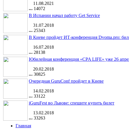
11.08.2021
14072
В Испании начал работу Get Service
31.07.2018
25343
В Киеве пройдет ИТ-конференция Dvoma.pro: бил
16.07.2018
28138
Юбилейная конференция «CPA LIFE» уже 26 апре
20.02.2018
30825
Очередная GuruConf пройдет в Киеве
14.02.2018
33122
iGuruFest во Львове: спешите купить билет
13.02.2018
33263
Главная