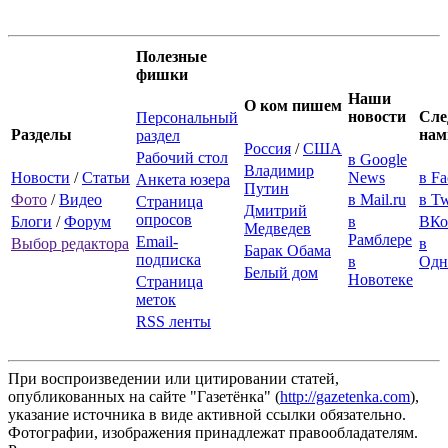
Полезные
фишки
Наши
О ком пишем
новости
Сле
Персональный
Разделы
нам
раздел
Россия
/
США
Рабочий стол
в Google
Владимир
Новости
/
Статьи
News
в F
Анкета юзера
Путин
Фото
/
Видео
в Mail.ru
в Tw
Страница
Дмитрий
опросов
Блоги
/
Форум
в
ВКо
Медведев
Рамблере
Email-
Выбор редактора
в
Барак Обама
подписка
в
Одн
Белый дом
Новотеке
Страница
меток
RSS ленты
При воспроизведении или цитировании статей,
опубликованных на сайте "Газетёнка" (
http://gazetenka.com
),
указание источника в виде активной ссылки обязательно.
Фотографии, изображения принадлежат правообладателям.