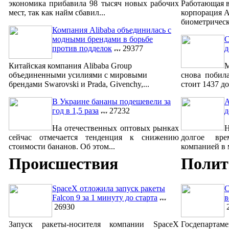
экономика прибавила 98 тысяч новых рабочих
Работающая в
мест, так как найм сбавил...
корпорация A
биометрическ
Компания Alibaba объединилась с
модными брендами в борьбе
С
против подделок
29377
д
Китайская компания Alibaba Group
М
объединенными усилиями с мировыми
снова побил
брендами Swarovski и Prada, Givenchy,...
стоит 1437 до
В Украине бананы подешевели за
A
год в 1,5 раза
27232
д
На отечественных оптовых рынках
сейчас отмечается тенденция к снижению
долгое вре
стоимости бананов. Об этом...
компанией в м
Происшествия
Полит
SpaceX отложила запуск ракеты
С
Falcon 9 за 1 минуту до старта
в
26930
2
Запуск ракеты-носителя компании SpaceX
Госдепар