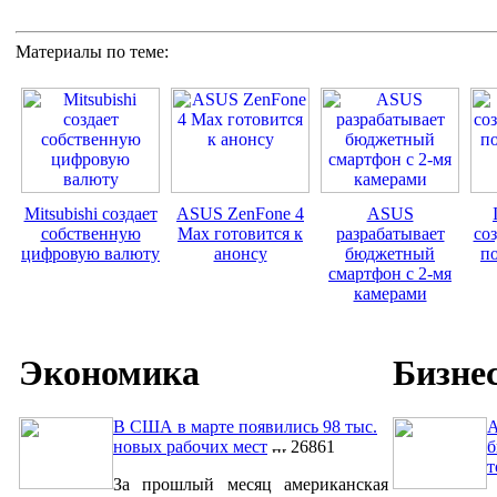
Материалы по теме:
Mitsubishi создает
ASUS ZenFone 4
ASUS
собственную
Max готовится к
разрабатывает
со
цифровую валюту
анонсу
бюджетный
п
смартфон с 2-мя
камерами
Экономика
Бизне
В США в марте появились 98 тыс.
A
новых рабочих мест
26861
б
т
За прошлый месяц американская