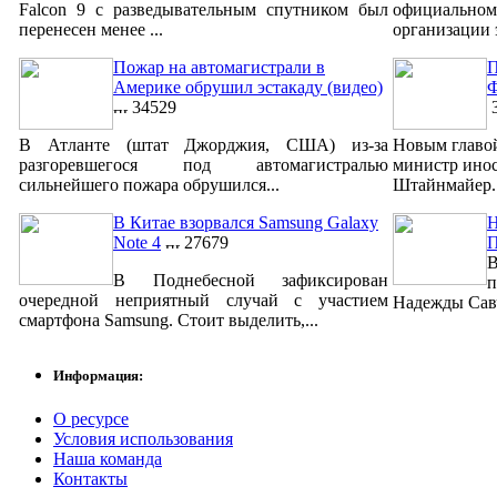
Falcon 9 с разведывательным спутником был
официально
перенесен менее ...
организации 
Пожар на автомагистрали в
П
Америке обрушил эстакаду (видео)
Ф
34529
3
В Атланте (штат Джорджия, США) из-за
Новым главо
разгоревшегося под автомагистралью
министр ино
сильнейшего пожара обрушился...
Штайнмайер. 
В Китае взорвался Samsung Galaxy
Н
Note 4
27679
В
В Поднебесной зафиксирован
п
очередной неприятный случай с участием
Надежды Савч
смартфона Samsung. Стоит выделить,...
Информация:
О ресурсе
Условия использования
Наша команда
Контакты