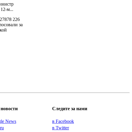
инистр
2-м...
27878
226
лосовали за
кой
новости
Следите за нами
gle News
в Facebook
.ru
в Twitter