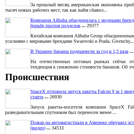
За прошлый месяц американская экономика приб
тысяч новых рабочих мест, так как найм сбавил...
Компания Alibaba объединилась с модными бренд
борьбе против подделок
29377
Китайская компания Alibaba Group объединенны
усилиями с мировыми брендами Swarovski и Prada, Givenchy,..
В Украине бананы подешевели за год в 1,5 раза
На отечественных оптовых рынках сейчас от
тенденция к снижению стоимости бананов. Об это
Происшествия
SpaceX отложила запуск ракеты Falcon 9 за 1 мин
старта
26930
Запуск ракеты-носителя компании SpaceX Fa
разведывательным спутником был перенесен менее ...
Пожар на автомагистрали в Америке обрушил эст
(видео)
34533