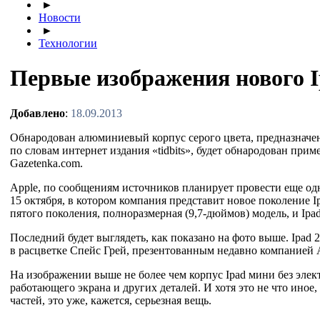
►
Новости
►
Технологии
Первые изображения нового I
Добавлено
:
18.09.2013
Обнародован алюминиевый корпус серого цвета, предназначен
по
словам интернет издания
«
tidbits
»
, будет обнародован прим
Gazetenka.com.
Apple, по
сообщениям источников планирует провести еще од
15 октября, в
котором компания представит новое поколение Ip
пятого поколения, полноразмерная (9,
7-дюймов
) модель, и
Ipa
Последний будет выглядеть, как показано на фото выше. Ipad 2
в
расцветке Спейс Грей, презентованным недавно компанией A
На
изображении выше не
более чем корпус Ipad мини без эле
работающего экрана и
других деталей. И
хотя это не
что иное,
частей, это уже, кажется, серьезная вещь.