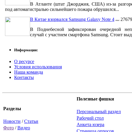
В Атланте (штат Джорджия, США) из-за разгор
под автомагистралью сильнейшего пожара обрушился...
В Китае взорвался Samsung Galaxy Note 4
2767
В Поднебесной зафиксирован очередной неп
случай с участием смартфона Samsung. Стоит выде
Информация:
О ресурсе
Условия использования
Наша команда
Контакты
Полезные фишки
Разделы
Персональный раздел
Рабочий стол
Новости
/
Статьи
Анкета юзера
Фото
/
Видео
Страница опросов