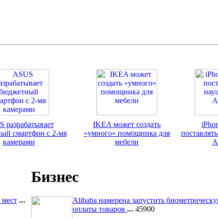
 разрабатывает
IKEA может создать
iPho
ый смартфон с 2-мя
«умного» помощника для
поставлят
камерами
мебели
A
Бизнес
 мест
Alibaba намерена запустить биометрическ
оплаты товаров
45900