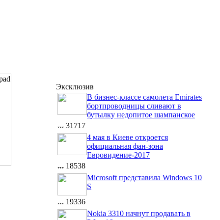
Эксклюзив
В бизнес-классе самолета Emirates
бортпроводницы сливают в
бутылку недопитое шампанское
31717
4 мая в Киеве откроется
официальная фан-зона
Евровидение-2017
18538
Microsoft представила Windows 10
S
19336
Nokia 3310 начнут продавать в