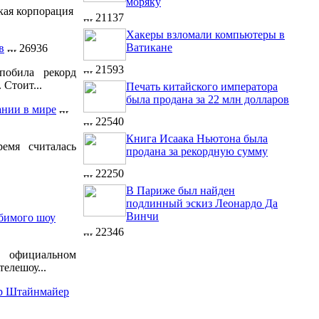
моряку
кая корпорация
21137
Хакеры взломали компьютеры в
Ватикане
в
26936
21593
побила рекорд
 Стоит...
Печать китайского императора
была продана за 22 млн долларов
ании в мире
22540
Книга Исаака Ньютона была
емя считалась
продана за рекордную сумму
22250
В Париже был найден
подлинный эскиз Леонардо Да
Винчи
бимого шоу
22346
официальном
елешоу...
ер Штайнмайер