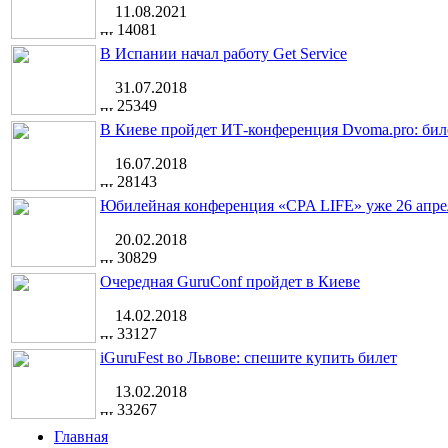
11.08.2021
14081
В Испании начал работу Get Service
31.07.2018
25349
В Киеве пройдет ИТ-конференция Dvoma.pro: бил
16.07.2018
28143
Юбилейная конференция «CPA LIFE» уже 26 апре
20.02.2018
30829
Очередная GuruConf пройдет в Киеве
14.02.2018
33127
iGuruFest во Львове: спешите купить билет
13.02.2018
33267
Главная