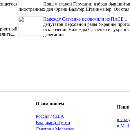
евшегося
Новым главой Германии избран бывший м
иностранных дел Франк-Вальтер Штайнмайер. Он стал 1
9
Надежду Савченко исключили из ПАСЕ
депутатов Верховной рады Украины прого
риятный
исключение Надежды Савченко из украинс
лить,...
делегации...
О ком пишем
Наши 
Россия
/
США
в Goo
Владимир Путин
в Mail
Дмитрий Медведев