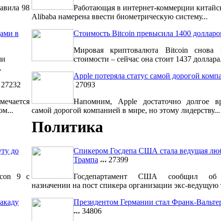
авила 98
Работающая в интернет-коммерции китайс
Alibaba намерена ввести биометрическую систему...
ами в
Стоимость Bitcoin превысила 1400 долларо
Мировая криптовалюта Bitcoin снова 
ми
стоимости – сейчас она стоит 1437 доллара.
.
Apple потеряла статус самой дорогой комп
27232
27093
мечается
Напомним, Apple достаточно долгое вр
м...
самой дорогой компанией в мире, но этому лидерству...
Политика
уту до
Спикером Госдепа США стала ведущая лю
Трампа
27399
lcon 9 с
Госдепартамент США сообщил об 
назначении на пост спикера организации экс-ведущую т
акаду
Президентом Германии стал Франк-Вальт
34806