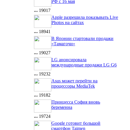
РФ с 16 мая
19017
Apple разрешила показывать Live
Photos на сайтах
18941
В Японии стартовали продажи
«Тамагочи»
19027
LG анонсировала
международные продажи LG G6
19232
Asus может перейти на
процессоры MediaTek
19182
Принцесса София вновь
беременна
19724
Google готовит большой
смартфон Taimen