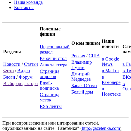
Наша команда
Контакты
Полезные
фишки
Наши
О ком пишем
новости
Сле
Персональный
Разделы
нам
раздел
Россия
/
США
Рабочий стол
в Google
Владимир
Новости
/
Статьи
News
в F
Анкета юзера
Путин
Фото
/
Видео
в Mail.ru
в Tw
Страница
Дмитрий
опросов
Блоги
/
Форум
в
ВКо
Медведев
Рамблере
Email-
Выбор редактора
в
Барак Обама
подписка
в
Одн
Белый дом
Новотеке
Страница
меток
RSS ленты
При воспроизведении или цитировании статей,
опубликованных на сайте "Газетёнка" (
http://gazetenka.com
),