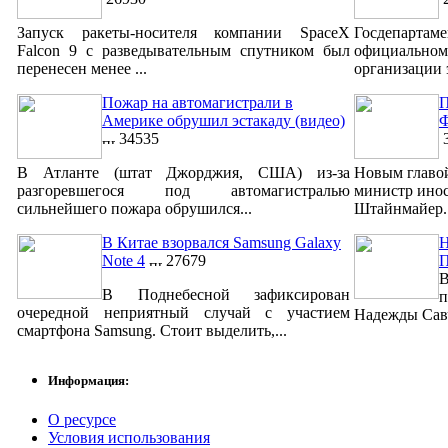
Запуск ракеты-носителя компании SpaceX
Госдепар
Falcon 9 с разведывательным спутником был
официально
перенесен менее ...
организации 
Пожар на автомагистрали в
П
Америке обрушил эстакаду (видео)
Ф
34535
3
В Атланте (штат Джорджия, США) из-за
Новым главо
разгоревшегося под автомагистралью
министр ино
сильнейшего пожара обрушился...
Штайнмайер. 
В Китае взорвался Samsung Galaxy
Н
Note 4
27679
В
В Поднебесной зафиксирован
п
очередной неприятный случай с участием
Надежды Савч
смартфона Samsung. Стоит выделить,...
Информация:
О ресурсе
Условия использования