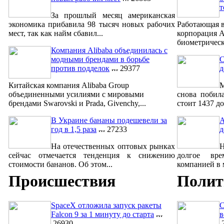
т
За прошлый месяц американская
экономика прибавила 98 тысяч новых рабочих
Работающая в
мест, так как найм сбавил...
корпорация A
биометрическ
Компания Alibaba объединилась с
модными брендами в борьбе
С
против подделок
29377
д
Китайская компания Alibaba Group
М
объединенными усилиями с мировыми
снова побил
брендами Swarovski и Prada, Givenchy,...
стоит 1437 до
В Украине бананы подешевели за
A
год в 1,5 раза
27233
д
На отечественных оптовых рынках
сейчас отмечается тенденция к снижению
долгое вре
стоимости бананов. Об этом...
компанией в м
Происшествия
Полит
SpaceX отложила запуск ракеты
С
Falcon 9 за 1 минуту до старта
в
26930
2