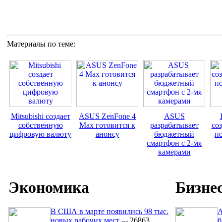
Материалы по теме:
Mitsubishi создает
ASUS ZenFone 4
ASUS
собственную
Max готовится к
разрабатывает
со
цифровую валюту
анонсу
бюджетный
п
смартфон с 2-мя
камерами
Экономика
Бизне
В США в марте появились 98 тыс.
A
новых рабочих мест
26863
б