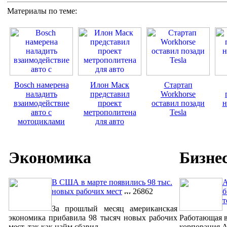
Материалы по теме:
Bosch намерена
Илон Маск
Стартап
наладить
представил
Workhorse
взаимодействие
проект
оставил позади
н
авто с
метрополитена
Tesla
мотоциклами
для авто
Экономика
Бизне
В США в марте появились 98 тыс.
A
новых рабочих мест
26862
б
т
За прошлый месяц американская
экономика прибавила 98 тысяч новых рабочих
Работающая в
мест, так как найм сбавил...
корпорация A