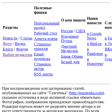
Полезные
фишки
Наши
О ком пишем
новости
Сле
Персональный
Разделы
нам
раздел
Россия
/
США
Рабочий стол
в Google
Владимир
Новости
/
Статьи
News
в F
Анкета юзера
Путин
Фото
/
Видео
в Mail.ru
в Tw
Страница
Дмитрий
опросов
Блоги
/
Форум
в
ВКо
Медведев
Рамблере
Email-
Выбор редактора
в
Барак Обама
подписка
в
Одн
Белый дом
Новотеке
Страница
меток
RSS ленты
При воспроизведении или цитировании статей,
опубликованных на сайте "Газетёнка" (
http://gazetenka.com
),
указание источника в виде активной ссылки обязательно.
Фотографии, изображения принадлежат правообладателям.
Редакция портала может не разделять мнение автора и не
несет ответственности за авторские материалы. По всем