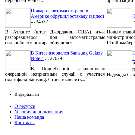
перенесен менее ...
организации 
Пожар на автомагистрали в
П
Америке обрушил эстакаду (видео)
Ф
34532
3
В Атланте (штат Джорджия, США) из-за
Новым главо
разгоревшегося под автомагистралью
министр ино
сильнейшего пожара обрушился...
Штайнмайер. 
В Китае взорвался Samsung Galaxy
Н
Note 4
27679
В
В Поднебесной зафиксирован
п
очередной неприятный случай с участием
Надежды Савч
смартфона Samsung. Стоит выделить,...
Информация:
О ресурсе
Условия использования
Наша команда
Контакты