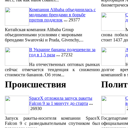
биометрическ
Компания Alibaba объединилась с
модными брендами в борьбе
С
против подделок
29377
д
Китайская компания Alibaba Group
М
объединенными усилиями с мировыми
снова побил
брендами Swarovski и Prada, Givenchy,...
стоит 1437 до
В Украине бананы подешевели за
A
год в 1,5 раза
27232
д
На отечественных оптовых рынках
сейчас отмечается тенденция к снижению
долгое вре
стоимости бананов. Об этом...
компанией в м
Происшествия
Полит
SpaceX отложила запуск ракеты
С
Falcon 9 за 1 минуту до старта
в
26930
2
Запуск ракеты-носителя компании SpaceX
Госдепар
Falcon 9 с разведывательным спутником был
официально