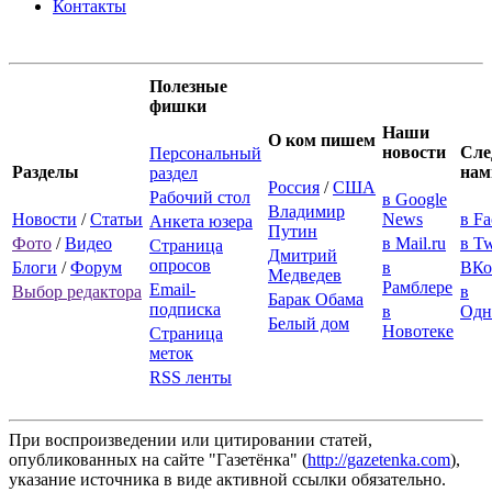
Контакты
Полезные
фишки
Наши
О ком пишем
новости
Сле
Персональный
Разделы
нам
раздел
Россия
/
США
Рабочий стол
в Google
Владимир
Новости
/
Статьи
News
в F
Анкета юзера
Путин
Фото
/
Видео
в Mail.ru
в Tw
Страница
Дмитрий
опросов
Блоги
/
Форум
в
ВКо
Медведев
Рамблере
Email-
Выбор редактора
в
Барак Обама
подписка
в
Одн
Белый дом
Новотеке
Страница
меток
RSS ленты
При воспроизведении или цитировании статей,
опубликованных на сайте "Газетёнка" (
http://gazetenka.com
),
указание источника в виде активной ссылки обязательно.