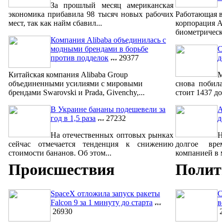
За прошлый месяц американская
экономика прибавила 98 тысяч новых рабочих
Работающая в
мест, так как найм сбавил...
корпорация A
биометрическ
Компания Alibaba объединилась с
модными брендами в борьбе
С
против подделок
29377
д
Китайская компания Alibaba Group
М
объединенными усилиями с мировыми
снова побил
брендами Swarovski и Prada, Givenchy,...
стоит 1437 до
В Украине бананы подешевели за
A
год в 1,5 раза
27232
д
На отечественных оптовых рынках
сейчас отмечается тенденция к снижению
долгое вре
стоимости бананов. Об этом...
компанией в м
Происшествия
Полит
SpaceX отложила запуск ракеты
С
Falcon 9 за 1 минуту до старта
в
26930
2