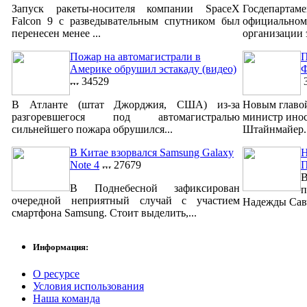
Запуск ракеты-носителя компании SpaceX
Госдепар
Falcon 9 с разведывательным спутником был
официально
перенесен менее ...
организации 
Пожар на автомагистрали в
П
Америке обрушил эстакаду (видео)
Ф
34529
3
В Атланте (штат Джорджия, США) из-за
Новым главо
разгоревшегося под автомагистралью
министр ино
сильнейшего пожара обрушился...
Штайнмайер. 
В Китае взорвался Samsung Galaxy
Н
Note 4
27679
В
В Поднебесной зафиксирован
п
очередной неприятный случай с участием
Надежды Савч
смартфона Samsung. Стоит выделить,...
Информация:
О ресурсе
Условия использования
Наша команда