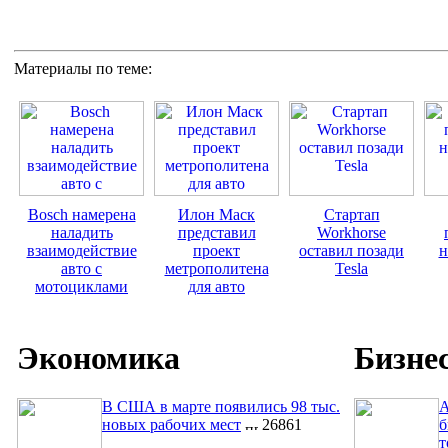
Материалы по теме:
Bosch намерена
Илон Маск
Стартап
наладить
представил
Workhorse
взаимодействие
проект
оставил позади
н
авто с
метрополитена
Tesla
мотоциклами
для авто
Экономика
Бизне
В США в марте появились 98 тыс.
A
новых рабочих мест
26861
б
т