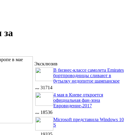
 за
Эксклюзив
В бизнес-классе самолета Emirates
бортпроводницы сливают в
бутылку недопитое шампанское
31714
4 мая в Киеве откроется
официальная фан-зона
Евровидение-2017
18536
Microsoft представила Windows 10
S
19335