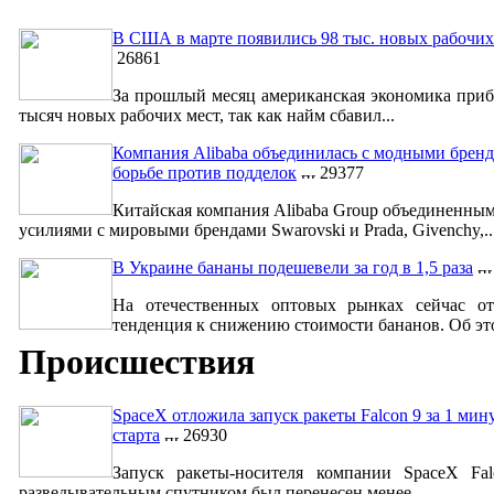
В США в марте появились 98 тыс. новых рабочих
26861
За прошлый месяц американская экономика приб
тысяч новых рабочих мест, так как найм сбавил...
Компания Alibaba объединилась с модными бренд
борьбе против подделок
29377
Китайская компания Alibaba Group объединенны
усилиями с мировыми брендами Swarovski и Prada, Givenchy,..
В Украине бананы подешевели за год в 1,5 раза
На отечественных оптовых рынках сейчас от
тенденция к снижению стоимости бананов. Об это
Происшествия
SpaceX отложила запуск ракеты Falcon 9 за 1 мин
старта
26930
Запуск ракеты-носителя компании SpaceX Fa
разведывательным спутником был перенесен менее ...