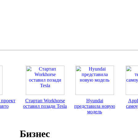
 проект
Стартап Workhorse
Hyundai
Appl
авто
оставил позади Tesla
представила новую
само
модель
Бизнес