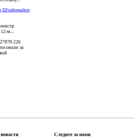
ер Штайнмайер
инистр
2-м...
27878
226
лосовали за
кой
новости
Следите за нами