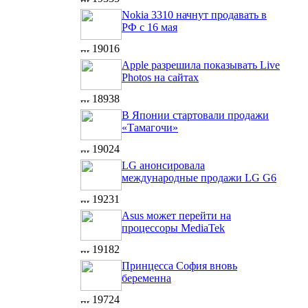
Nokia 3310 начнут продавать в
РФ с 16 мая
19016
Apple разрешила показывать Live
Photos на сайтах
18938
В Японии стартовали продажи
«Тамагочи»
19024
LG анонсировала
международные продажи LG G6
19231
Asus может перейти на
процессоры MediaTek
19182
Принцесса София вновь
беременна
19724