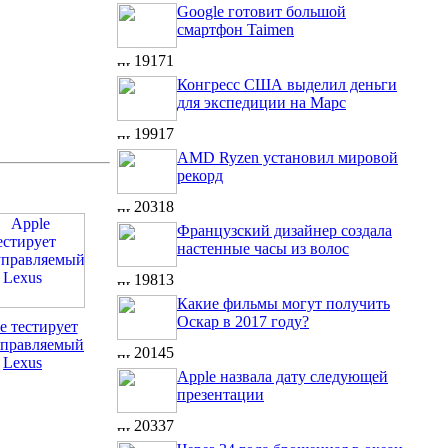
Google готовит большой
смартфон Taimen
19171
Конгресс США выделил деньги
для экспедиции на Марс
19917
AMD Ryzen установил мировой
рекорд
20318
Французский дизайнер создала
настенные часы из волос
19813
Какие фильмы могут получить
Оскар в 2017 году?
e тестирует
управляемый
20145
Lexus
Apple назвала дату следующей
презентации
20337