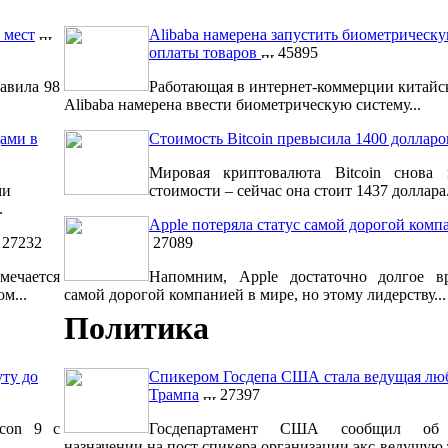
 мест
Alibaba намерена запустить биометрическ
оплаты товаров
45895
авила 98
Работающая в интернет-коммерции китайс
Alibaba намерена ввести биометрическую систему...
ами в
Стоимость Bitcoin превысила 1400 долларо
Мировая криптовалюта Bitcoin снова 
ми
стоимости – сейчас она стоит 1437 доллара.
.
Apple потеряла статус самой дорогой комп
27232
27089
мечается
Напомним, Apple достаточно долгое вр
м...
самой дорогой компанией в мире, но этому лидерству...
Политика
уту до
Спикером Госдепа США стала ведущая лю
Трампа
27397
lcon 9 с
Госдепартамент США сообщил об 
назначении на пост спикера организации экс-ведущую т