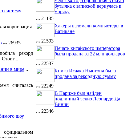
Через 34 года брошенная в океан
бутылка с запиской вернулась к
ую систему
моряку
21135
Хакеры взломали компьютеры в
кая корпорация
Ватикане
21593
в
26935
Печать китайского императора
побила рекорд
была продана за 22 млн долларов
 Стоит...
22537
ании в мире
Книга Исаака Ньютона была
продана за рекордную сумму
емя считалась
22249
В Париже был найден
подлинный эскиз Леонардо Да
Винчи
22346
бимого шоу
официальном
елешоу...