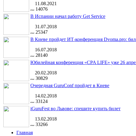
11.08.2021
14076
В Испании начал работу Get Service
31.07.2018
25347
В Киеве пройдет ИТ-конференция Dvoma.pro: бил
16.07.2018
28140
Юбилейная конференция «CPA LIFE» уже 26 апре
20.02.2018
30829
Очередная GuruConf пройдет в Киеве
14.02.2018
33124
iGuruFest во Львове: спешите купить билет
13.02.2018
33266
Главная