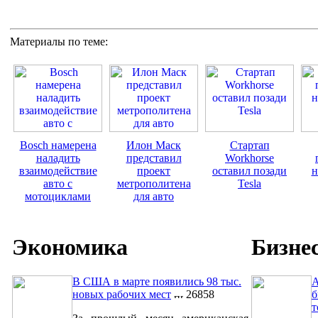
Материалы по теме:
Bosch намерена
Илон Маск
Стартап
наладить
представил
Workhorse
взаимодействие
проект
оставил позади
н
авто с
метрополитена
Tesla
мотоциклами
для авто
Экономика
Бизне
В США в марте появились 98 тыс.
A
новых рабочих мест
26858
б
т