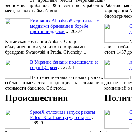
За прошлый месяц американская
экономика прибавила 98 тысяч новых рабочих
Работающая в
мест, так как найм сбавил...
корпорация A
биометрическ
Компания Alibaba объединилась с
модными брендами в борьбе
С
против подделок
29374
д
Китайская компания Alibaba Group
М
объединенными усилиями с мировыми
снова побил
брендами Swarovski и Prada, Givenchy,...
стоит 1437 до
В Украине бананы подешевели за
A
год в 1,5 раза
27231
д
На отечественных оптовых рынках
сейчас отмечается тенденция к снижению
долгое вре
стоимости бананов. Об этом...
компанией в м
Происшествия
Полит
SpaceX отложила запуск ракеты
С
Falcon 9 за 1 минуту до старта
в
26929
2