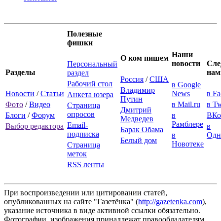
Полезные
фишки
Наши
О ком пишем
новости
Сле
Персональный
Разделы
нам
раздел
Россия
/
США
Рабочий стол
в Google
Владимир
Новости
/
Статьи
News
в F
Анкета юзера
Путин
Фото
/
Видео
в Mail.ru
в Tw
Страница
Дмитрий
опросов
Блоги
/
Форум
в
ВКо
Медведев
Рамблере
Email-
Выбор редактора
в
Барак Обама
подписка
в
Одн
Белый дом
Новотеке
Страница
меток
RSS ленты
При воспроизведении или цитировании статей,
опубликованных на сайте "Газетёнка" (
http://gazetenka.com
),
указание источника в виде активной ссылки обязательно.
Фотографии, изображения принадлежат правообладателям.