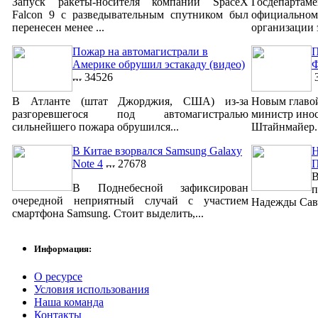
Запуск ракеты-носителя компании SpaceX
Госдепар
Falcon 9 с разведывательным спутником был
официально
перенесен менее ...
организации 
Пожар на автомагистрали в
П
Америке обрушил эстакаду (видео)
Ф
34526
3
В Атланте (штат Джорджия, США) из-за
Новым главо
разгоревшегося под автомагистралью
министр ино
сильнейшего пожара обрушился...
Штайнмайер. 
В Китае взорвался Samsung Galaxy
Н
Note 4
27678
В
В Поднебесной зафиксирован
п
очередной неприятный случай с участием
Надежды Савч
смартфона Samsung. Стоит выделить,...
Информация:
О ресурсе
Условия использования
Наша команда
Контакты