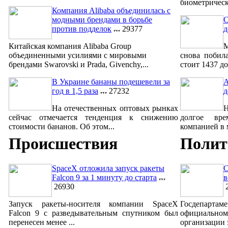
биометрическ
Компания Alibaba объединилась с
модными брендами в борьбе
С
против подделок
29377
д
Китайская компания Alibaba Group
М
объединенными усилиями с мировыми
снова побил
брендами Swarovski и Prada, Givenchy,...
стоит 1437 до
В Украине бананы подешевели за
A
год в 1,5 раза
27232
д
На отечественных оптовых рынках
сейчас отмечается тенденция к снижению
долгое вре
стоимости бананов. Об этом...
компанией в м
Происшествия
Полит
SpaceX отложила запуск ракеты
С
Falcon 9 за 1 минуту до старта
в
26930
2
Запуск ракеты-носителя компании SpaceX
Госдепар
Falcon 9 с разведывательным спутником был
официально
перенесен менее ...
организации 