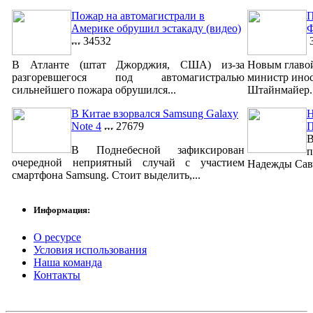
Пожар на автомагистрали в
П
Америке обрушил эстакаду (видео)
Ф
34532
3
В Атланте (штат Джорджия, США) из-за
Новым главо
разгоревшегося под автомагистралью
министр ино
сильнейшего пожара обрушился...
Штайнмайер. 
В Китае взорвался Samsung Galaxy
Н
Note 4
27679
В
В Поднебесной зафиксирован
п
очередной неприятный случай с участием
Надежды Савч
смартфона Samsung. Стоит выделить,...
Информация:
О ресурсе
Условия использования
Наша команда
Контакты