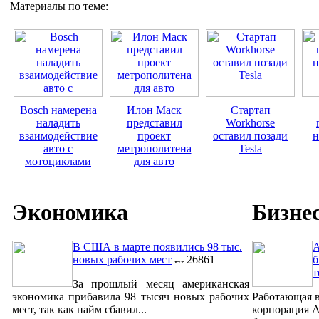
Материалы по теме:
Bosch намерена
Илон Маск
Стартап
наладить
представил
Workhorse
взаимодействие
проект
оставил позади
н
авто с
метрополитена
Tesla
мотоциклами
для авто
Экономика
Бизне
В США в марте появились 98 тыс.
A
новых рабочих мест
26861
б
т
За прошлый месяц американская
экономика прибавила 98 тысяч новых рабочих
Работающая в
мест, так как найм сбавил...
корпорация A