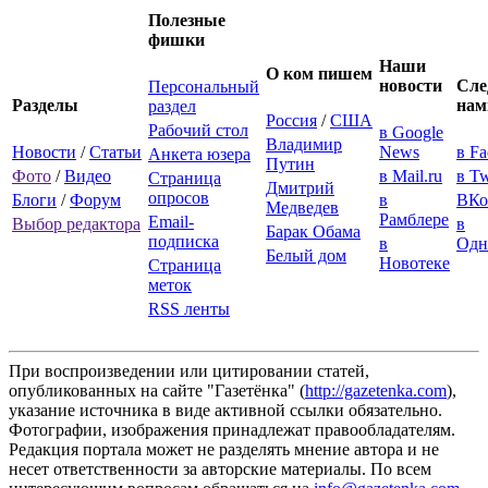
Полезные
фишки
Наши
О ком пишем
новости
Сле
Персональный
Разделы
нам
раздел
Россия
/
США
Рабочий стол
в Google
Владимир
Новости
/
Статьи
News
в F
Анкета юзера
Путин
Фото
/
Видео
в Mail.ru
в Tw
Страница
Дмитрий
опросов
Блоги
/
Форум
в
ВКо
Медведев
Рамблере
Email-
Выбор редактора
в
Барак Обама
подписка
в
Одн
Белый дом
Новотеке
Страница
меток
RSS ленты
При воспроизведении или цитировании статей,
опубликованных на сайте "Газетёнка" (
http://gazetenka.com
),
указание источника в виде активной ссылки обязательно.
Фотографии, изображения принадлежат правообладателям.
Редакция портала может не разделять мнение автора и не
несет ответственности за авторские материалы. По всем