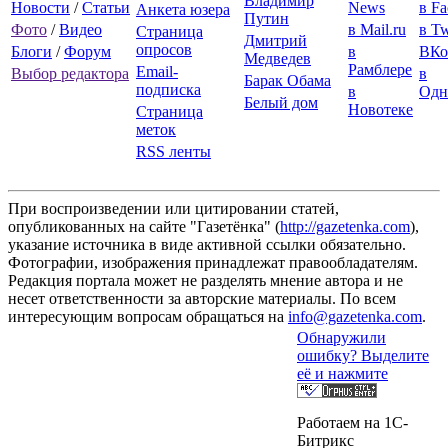
Владимир
Новости
/
Статьи
News
в F
Анкета юзера
Путин
Фото
/
Видео
в Mail.ru
в Tw
Страница
Дмитрий
опросов
Блоги
/
Форум
в
ВКо
Медведев
Рамблере
Email-
Выбор редактора
в
Барак Обама
подписка
в
Одн
Белый дом
Новотеке
Страница
меток
RSS ленты
При воспроизведении или цитировании статей,
опубликованных на сайте "Газетёнка" (
http://gazetenka.com
),
указание источника в виде активной ссылки обязательно.
Фотографии, изображения принадлежат правообладателям.
Редакция портала может не разделять мнение автора и не
несет ответственности за авторские материалы. По всем
интересующим вопросам обращаться на
info@gazetenka.com
.
Обнаружили
ошибку? Выделите
её и нажмите
Работаем на 1C-
Битрикс