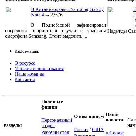
В Китае взорвался Samsung Galaxy
Н
Note 4
27676
В
В Поднебесной зафиксирован
п
очередной неприятный случай с участием
Надежды Савч
смартфона Samsung. Стоит выделить,...
Информация:
О ресурсе
Условия использования
Наша команда
Контакты
Полезные
фишки
Наши
О ком пишем
новости
Сле
Персональный
Разделы
нам
раздел
Россия
/
США
Рабочий стол
в Google