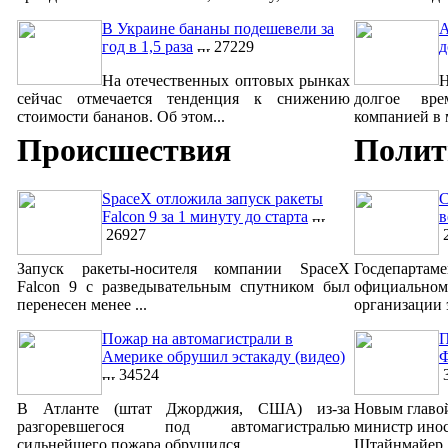
В Украине бананы подешевели за
A
год в 1,5 раза
27229
д
На отечественных оптовых рынках
сейчас отмечается тенденция к снижению
долгое вре
стоимости бананов. Об этом...
компанией в м
Происшествия
Полит
SpaceX отложила запуск ракеты
С
Falcon 9 за 1 минуту до старта
в
26927
2
Запуск ракеты-носителя компании SpaceX
Госдепар
Falcon 9 с разведывательным спутником был
официально
перенесен менее ...
организации 
Пожар на автомагистрали в
П
Америке обрушил эстакаду (видео)
Ф
34524
3
В Атланте (штат Джорджия, США) из-за
Новым главо
разгоревшегося под автомагистралью
министр ино
сильнейшего пожара обрушился...
Штайнмайер. 