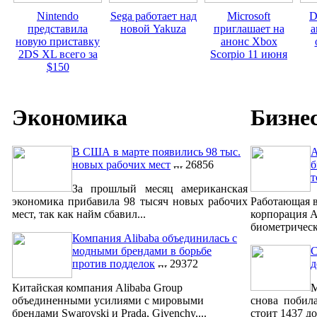
Nintendo
Sega работает над
Microsoft
D
представила
новой Yakuza
приглашает на
а
новую приставку
анонс Xbox
2DS XL всего за
Scorpio 11 июня
$150
Экономика
Бизне
В США в марте появились 98 тыс.
A
новых рабочих мест
26856
б
т
За прошлый месяц американская
экономика прибавила 98 тысяч новых рабочих
Работающая в
мест, так как найм сбавил...
корпорация A
биометрическ
Компания Alibaba объединилась с
модными брендами в борьбе
С
против подделок
29372
д
Китайская компания Alibaba Group
М
объединенными усилиями с мировыми
снова побил
брендами Swarovski и Prada, Givenchy,...
стоит 1437 до