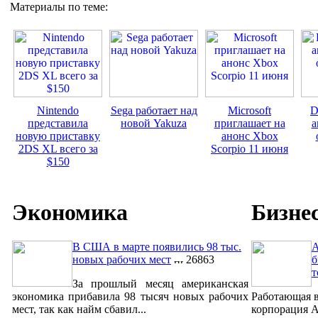
Материалы по теме:
Nintendo
Sega работает над
Microsoft
D
представила
новой Yakuza
приглашает на
а
новую приставку
анонс Xbox
2DS XL всего за
Scorpio 11 июня
$150
Экономика
Бизне
В США в марте появились 98 тыс.
A
новых рабочих мест
26863
б
т
За прошлый месяц американская
экономика прибавила 98 тысяч новых рабочих
Работающая в
мест, так как найм сбавил...
корпорация A