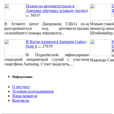
Пожар на автомагистрали в
П
Америке обрушил эстакаду (видео)
Ф
34537
3
В Атланте (штат Джорджия, США) из-за
Новым главо
разгоревшегося под автомагистралью
министр ино
сильнейшего пожара обрушился...
Штайнмайер. 
В Китае взорвался Samsung Galaxy
Н
Note 4
27679
В
В Поднебесной зафиксирован
п
очередной неприятный случай с участием
Надежды Савч
смартфона Samsung. Стоит выделить,...
Информация:
О ресурсе
Условия использования
Наша команда
Контакты