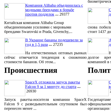
биометрическ
Компания Alibaba объединилась с
модными брендами в борьбе
С
против подделок
29377
д
Китайская компания Alibaba Group
М
объединенными усилиями с мировыми
снова побил
брендами Swarovski и Prada, Givenchy,...
стоит 1437 до
В Украине бананы подешевели за
A
год в 1,5 раза
27235
д
На отечественных оптовых рынках
сейчас отмечается тенденция к снижению
долгое вре
стоимости бананов. Об этом...
компанией в м
Происшествия
Полит
SpaceX отложила запуск ракеты
С
Falcon 9 за 1 минуту до старта
в
26930
2
Запуск ракеты-носителя компании SpaceX
Госдепар
Falcon 9 с разведывательным спутником был
официально
перенесен менее ...
организации 