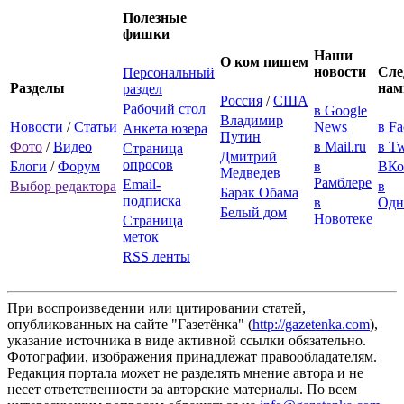
Полезные
фишки
Наши
О ком пишем
новости
Сле
Персональный
Разделы
нам
раздел
Россия
/
США
Рабочий стол
в Google
Владимир
Новости
/
Статьи
News
в F
Анкета юзера
Путин
Фото
/
Видео
в Mail.ru
в Tw
Страница
Дмитрий
опросов
Блоги
/
Форум
в
ВКо
Медведев
Рамблере
Email-
Выбор редактора
в
Барак Обама
подписка
в
Одн
Белый дом
Новотеке
Страница
меток
RSS ленты
При воспроизведении или цитировании статей,
опубликованных на сайте "Газетёнка" (
http://gazetenka.com
),
указание источника в виде активной ссылки обязательно.
Фотографии, изображения принадлежат правообладателям.
Редакция портала может не разделять мнение автора и не
несет ответственности за авторские материалы. По всем