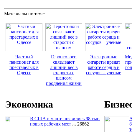
Материалы по теме:
Частный
Геронтологи
Электронные
Ме
пансионат для
связывают
сигареты вредят
пр
престарелых в
лишний вec в
работе сердца и
го
Одессе
старости с
сосудов – ученые
шансом
продления жизни
Экономика
Бизне
В США в марте появились 98 тыс.
A
новых рабочих мест
26862
б
т