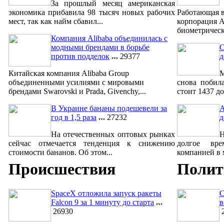
За прошлый месяц американская
экономика прибавила 98 тысяч новых рабочих
Работающая в
мест, так как найм сбавил...
корпорация A
биометрическ
Компания Alibaba объединилась с
модными брендами в борьбе
С
против подделок
29377
д
Китайская компания Alibaba Group
М
объединенными усилиями с мировыми
снова побил
брендами Swarovski и Prada, Givenchy,...
стоит 1437 до
В Украине бананы подешевели за
A
год в 1,5 раза
27232
д
На отечественных оптовых рынках
сейчас отмечается тенденция к снижению
долгое вре
стоимости бананов. Об этом...
компанией в м
Происшествия
Полит
SpaceX отложила запуск ракеты
С
Falcon 9 за 1 минуту до старта
в
26930
2