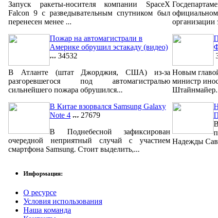
Запуск ракеты-носителя компании SpaceX
Госдепар
Falcon 9 с разведывательным спутником был
официально
перенесен менее ...
организации 
Пожар на автомагистрали в
П
Америке обрушил эстакаду (видео)
Ф
34532
3
В Атланте (штат Джорджия, США) из-за
Новым главо
разгоревшегося под автомагистралью
министр ино
сильнейшего пожара обрушился...
Штайнмайер. 
В Китае взорвался Samsung Galaxy
Н
Note 4
27679
В
В Поднебесной зафиксирован
п
очередной неприятный случай с участием
Надежды Савч
смартфона Samsung. Стоит выделить,...
Информация:
О ресурсе
Условия использования
Наша команда