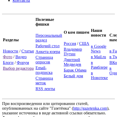
Контакты
Полезные
фишки
Наши
О ком пишем
новости
Сле
Персональный
Разделы
нам
раздел
Россия
/
США
Рабочий стол
в Google
Владимир
Новости
/
Статьи
News
в F
Анкета юзера
Путин
Фото
/
Видео
в Mail.ru
в Tw
Страница
Дмитрий
опросов
Блоги
/
Форум
в
ВКо
Медведев
Рамблере
Email-
Выбор редактора
в
Барак Обама
подписка
в
Одн
Белый дом
Новотеке
Страница
меток
RSS ленты
При воспроизведении или цитировании статей,
опубликованных на сайте "Газетёнка" (
http://gazetenka.com
),
указание источника в виде активной ссылки обязательно.