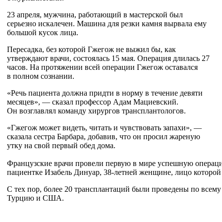
23 апреля, мужчина, работающий в мастерской был
серьезно искалечен. Машина для резки камня вырвала ему
большой кусок лица.
Пересадка, без которой Гжегож не выжил бы, как
утверждают врачи, состоялась 15 мая. Операция длилась 27
часов. На протяжении всей операции Гжегож оставался
в полном сознании.
«Речь пациента должна придти в норму в течение девяти
месяцев», — сказал профессор Адам Мациевский.
Он возглавлял команду хирургов трансплантологов.
«Гжегож может видеть, читать и чувствовать запахи», —
сказала сестра Барбара, добавив, что он просил жареную
утку на свой первый обед дома.
Французские врачи провели первую в мире успешную операцию
пациентке Изабель Динуар,
38-летней
женщине, лицо которой 
С тех пор, более 20 трансплантаций были проведены по всем
Турцию и США.