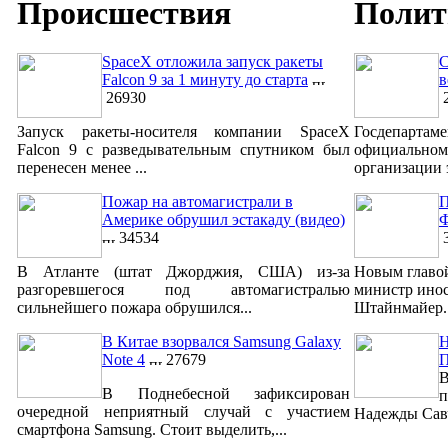
Происшествия
Полит
SpaceX отложила запуск ракеты
С
Falcon 9 за 1 минуту до старта
в
26930
2
Запуск ракеты-носителя компании SpaceX
Госдепар
Falcon 9 с разведывательным спутником был
официально
перенесен менее ...
организации 
Пожар на автомагистрали в
П
Америке обрушил эстакаду (видео)
Ф
34534
3
В Атланте (штат Джорджия, США) из-за
Новым главо
разгоревшегося под автомагистралью
министр ино
сильнейшего пожара обрушился...
Штайнмайер. 
В Китае взорвался Samsung Galaxy
Н
Note 4
27679
В
В Поднебесной зафиксирован
п
очередной неприятный случай с участием
Надежды Савч
смартфона Samsung. Стоит выделить,...