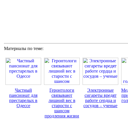
Материалы по теме:
Частный
Геронтологи
Электронные
Ме
пансионат для
связывают
сигареты вредят
пр
престарелых в
лишний вec в
работе сердца и
го
Одессе
старости с
сосудов – ученые
шансом
продления жизни