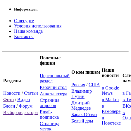
Информация:
О ресурсе
Условия использования
Наша команда
Контакты
Полезные
фишки
Наши
О ком пишем
новости
Сле
Персональный
Разделы
нам
раздел
Россия
/
США
Рабочий стол
в Google
Владимир
Новости
/
Статьи
News
в F
Анкета юзера
Путин
Фото
/
Видео
в Mail.ru
в Tw
Страница
Дмитрий
опросов
Блоги
/
Форум
в
ВКо
Медведев
Рамблере
Email-
Выбор редактора
в
Барак Обама
подписка
в
Одн
Белый дом
Новотеке
Страница
меток