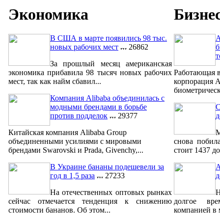
Экономика
Бизне
В США в марте появились 98 тыс.
A
новых рабочих мест
26862
б
т
За прошлый месяц американская
экономика прибавила 98 тысяч новых рабочих
Работающая в
мест, так как найм сбавил...
корпорация A
биометрическ
Компания Alibaba объединилась с
модными брендами в борьбе
С
против подделок
29377
д
Китайская компания Alibaba Group
М
объединенными усилиями с мировыми
снова побил
брендами Swarovski и Prada, Givenchy,...
стоит 1437 до
В Украине бананы подешевели за
A
год в 1,5 раза
27233
д
На отечественных оптовых рынках
сейчас отмечается тенденция к снижению
долгое вре
стоимости бананов. Об этом...
компанией в м