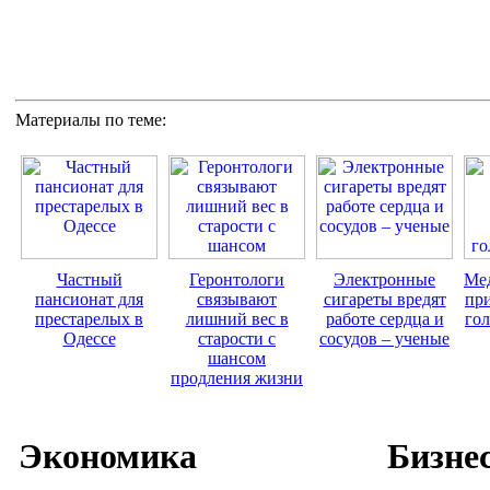
Материалы по теме:
Частный
Геронтологи
Электронные
Ме
пансионат для
связывают
сигареты вредят
пр
престарелых в
лишний вec в
работе сердца и
го
Одессе
старости с
сосудов – ученые
шансом
продления жизни
Экономика
Бизне