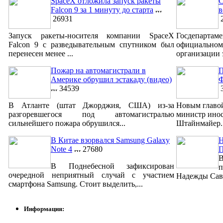
SpaceX отложила запуск ракеты
С
Falcon 9 за 1 минуту до старта
в
26931
2
Запуск ракеты-носителя компании SpaceX
Госдепар
Falcon 9 с разведывательным спутником был
официально
перенесен менее ...
организации 
Пожар на автомагистрали в
П
Америке обрушил эстакаду (видео)
Ф
34539
3
В Атланте (штат Джорджия, США) из-за
Новым главо
разгоревшегося под автомагистралью
министр ино
сильнейшего пожара обрушился...
Штайнмайер. 
В Китае взорвался Samsung Galaxy
Н
Note 4
27680
В
В Поднебесной зафиксирован
п
очередной неприятный случай с участием
Надежды Савч
смартфона Samsung. Стоит выделить,...
Информация: