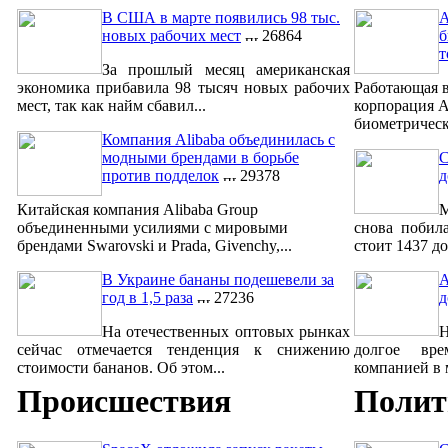
В США в марте появились 98 тыс.
A
новых рабочих мест
26864
б
т
За прошлый месяц американская
экономика прибавила 98 тысяч новых рабочих
Работающая в
мест, так как найм сбавил...
корпорация A
биометрическ
Компания Alibaba объединилась с
модными брендами в борьбе
С
против подделок
29378
д
Китайская компания Alibaba Group
М
объединенными усилиями с мировыми
снова побил
брендами Swarovski и Prada, Givenchy,...
стоит 1437 до
В Украине бананы подешевели за
A
год в 1,5 раза
27236
д
На отечественных оптовых рынках
сейчас отмечается тенденция к снижению
долгое вре
стоимости бананов. Об этом...
компанией в м
Происшествия
Полит