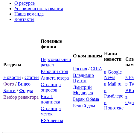
О ресурсе
Условия использования
Наша команда
Контакты
Полезные
фишки
Наши
О ком пишем
новости
Сле
Персональный
Разделы
нам
раздел
Россия
/
США
Рабочий стол
в Google
Владимир
Новости
/
Статьи
News
в F
Анкета юзера
Путин
Фото
/
Видео
в Mail.ru
в Tw
Страница
Дмитрий
опросов
Блоги
/
Форум
в
ВКо
Медведев
Рамблере
Email-
Выбор редактора
в
Барак Обама
подписка
в
Одн
Белый дом
Новотеке
Страница
меток
RSS ленты